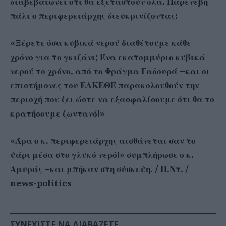
διαβεβαιώνει ότι θα εξεταστούν όλα. Παρενέβη
πάλι ο περιφερειάρχης διευκρινίζοντας:
«Ξέρετε όσα κυβικά νερού διαθέτουμε κάθε
χρόνο για το γκιζάνι; Ένα εκατομμύριο κυβικά
νερού το χρόνο, από το Φράγμα Γαδουρά –και οι
επιστήμονες του ΕΛΚΕΘΕ παρακολουθούν την
περιοχή που ζει ώστε να εξασφαλίσουμε ότι θα το
κρατήσουμε ζωντανό!»
«Άρα ο κ. περιφερειάρχης αισθάνεται σαν το
ψάρι μέσα στο γλυκό νερό!» συμπλήρωσε ο κ.
Αμυράς –και μπήκαν στη σύσκεψη. / Π.Ντ. /
news-politics
ΣΥΝΕΧΊΣΤΕ ΝΑ ΔΙΑΒΆΖΕΤΕ