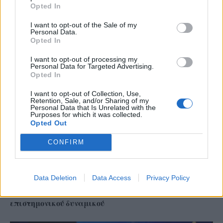
Opted In
Γιώργος Χατζημάρκος στον RV: “Ο δημόσιος διάλογος
I want to opt-out of the Sale of my
έχει πλημμυρίσει από παραπληροφόρηση κι
Personal Data.
ευφάνταστα σενάρια” (audio)
Opted In
I want to opt-out of processing my
Personal Data for Targeted Advertising.
Opted In
I want to opt-out of Collection, Use,
Retention, Sale, and/or Sharing of my
Personal Data that Is Unrelated with the
Purposes for which it was collected.
Opted Out
CONFIRM
Data Deletion
Data Access
Privacy Policy
Απευθείας αναθέσεις εκτός Καλύμνου: Το ΤΕΕ
καταγγέλλει συστηματικό αποκλεισμό του τοπικού
επιστημονικού δυναμικού