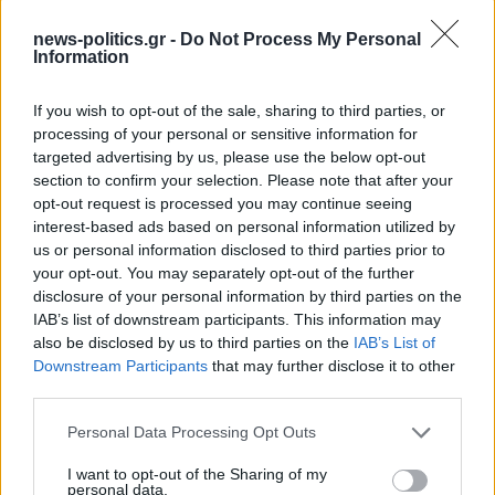
news-politics.gr -
Do Not Process My Personal
Information
If you wish to opt-out of the sale, sharing to third parties, or
processing of your personal or sensitive information for
targeted advertising by us, please use the below opt-out
Απάντηση του Δημοτικού Λιμενικού Ταμείου στις
section to confirm your selection. Please note that after your
καταγγελίες του ΤΕΕ: Χαμηλοί τόνοι, αλλά η ουσία
opt-out request is processed you may continue seeing
των ερωτημάτων παραμένει αναπάντητη
interest-based ads based on personal information utilized by
us or personal information disclosed to third parties prior to
your opt-out. You may separately opt-out of the further
disclosure of your personal information by third parties on the
IAB’s list of downstream participants. This information may
also be disclosed by us to third parties on the
IAB’s List of
Downstream Participants
that may further disclose it to other
third parties.
Personal Data Processing Opt Outs
I want to opt-out of the Sharing of my
personal data.