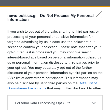
Δοκιμάζουν οι Ρώσοι το «Impulse-M»
news-politics.gr -
Do Not Process My Personal
Information
Ο ρωσικός κρατικός αμυντικός όμιλος Rostec δήλωσε
στις 4 Ιουνίου ότι οι ρωσικές δυνάμεις δοκιμάζουν την
If you wish to opt-out of the sale, sharing to third parties, or
Ρομποτικά καθολική ιχνηλατούμενη πλατφόρμα
processing of your personal or sensitive information for
targeted advertising by us, please use the below opt-out
UGV «Impulse-M», η οποία μπορεί να εξοπλιστεί με
section to confirm your selection. Please note that after your
ένα αντιαρματικό πυραυλικό σύστημα. Η Rostec
opt-out request is processed you may continue seeing
δήλωσε ότι το “Impulse-M” έχει ανυψωτική
interest-based ads based on personal information utilized by
us or personal information disclosed to third parties prior to
ικανότητα περίπου ενός τόνου και μπορεί να
your opt-out. You may separately opt-out of the further
μεταφέρει 500 κιλά φορτίου και μπορεί να
disclosure of your personal information by third parties on the
τοποθετήσει νάρκες και να μεταφέρει φορτίο ή
IAB’s list of downstream participants. This information may
also be disclosed by us to third parties on the
IAB’s List of
τραυματισμένο προσωπικό.
Downstream Participants
that may further disclose it to other
third parties.
Η Rostec δήλωσε ότι το σύστημα ελέγχου του
Personal Data Processing Opt Outs
ρομποτικού συστήματος περιλαμβάνει στοιχεία