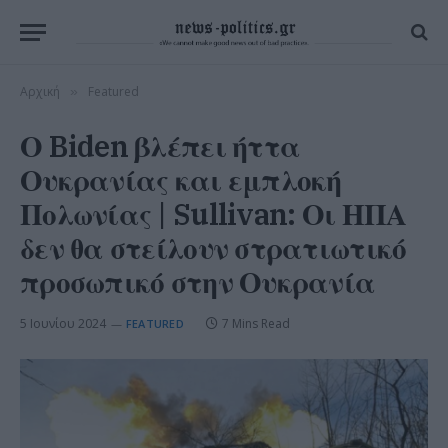
Αρχική
Featured
»
Ο Biden βλέπει ήττα
Ουκρανίας και εμπλοκή
Πολωνίας | Sullivan: Οι ΗΠΑ
δεν θα στείλουν στρατιωτικό
προσωπικό στην Ουκρανία
5 Ιουνίου 2024
7 Mins Read
FEATURED