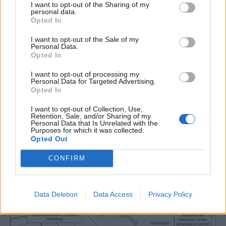
τεχνητής νοημοσύνης (AI) που του επιτρέπουν να
I want to opt-out of the Sharing of my
personal data.
λειτουργεί αυτόματα.
Opted In
Η Rostec ισχυρίστηκε ότι το σύστημα επικοινωνίας
I want to opt-out of the Sale of my
είναι ουσιαστικά ανθεκτικό στα συστήματα
Personal Data.
Opted In
ηλεκτρονικού πολέμου (EW) και μπορεί αυτόνομα να
επιστρέψει το ρομποτικό σύστημα πίσω στη βάση εάν
I want to opt-out of processing my
Personal Data for Targeted Advertising.
διακοπεί η σύνδεση μεταξύ χειριστή και συστήματος.
Opted In
I want to opt-out of Collection, Use,
Retention, Sale, and/or Sharing of my
Personal Data that Is Unrelated with the
Purposes for which it was collected.
Opted Out
CONFIRM
Data Deletion
Data Access
Privacy Policy