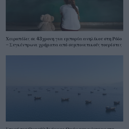
Χειροπέδες σε 43χρονη για εμπορία ανηλίκου στη Ρόδο
– Συγκέντρωνε χρήματα από συμπονετικούς τουρίστες
Στενά του Ορμούζ: Ιράν και Ομάν συμφώνησαν στη