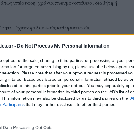
όπως υπέρταση, χρόνια πνευμονοπάθεια, διαβήτη ή
ότητες έχουν φυλετικούς καθοριστικούς
ε τους κοινωνικούς καθοριστικούς παράγοντες της
είς συνθήκες που μερικοί έγχρωμοι βρίσκουν από τη
ics.gr -
Do Not Process My Personal Information
τητα επαρκούς διατροφής, την πρόσβαση στην
σβήτητες επιπτώσεις του ρατσισμού στην κοινωνία
to opt-out of the sale, sharing to third parties, or processing of your per
formation for targeted advertising by us, please use the below opt-out s
r selection. Please note that after your opt-out request is processed y
eing interest-based ads based on personal information utilized by us or
θωση των κοινωνικών λαθών θα πρέπει να είναι
disclosed to third parties prior to your opt-out. You may separately opt-
losure of your personal information by third parties on the IAB’s list of
 αποφοίτους να γίνουν μέρος της λύσης.
. This information may also be disclosed by us to third parties on the
IA
Participants
that may further disclose it to other third parties.
l Data Processing Opt Outs