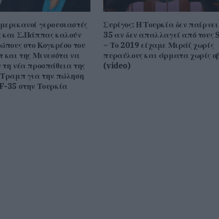
μερικανοί γερουσιαστές
Συρίγος: Η Τουρκία δεν παίρνει
 και Σ.Πάππας καλούν
35 αν δεν απαλλαγεί από τους 
ώπους στο Κογκρέσο του
– Το 2019 είχαμε Μιράζ χωρίς
τ και της Μινεσότα να
πυραύλους και άρματα χωρίς οβ
 τη νέα προσπάθεια της
(video)
 Τραμπ για την πώληση
F-35 στην Τουρκία