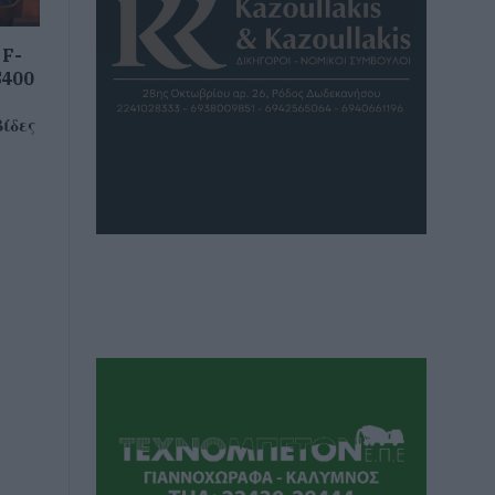
 F-
S400
ίδες