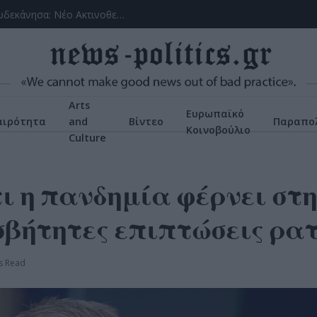
(VIDEOS) Αλλάζει ο υγειονομικός χάρτης στα Δωδεκάνησα: Νέο Ακτινοθεραπευτικό Κέντρο και ενίσχυση του ΕΣΥ στη Ρόδο, σύμφωνα με τον υπ. Υγείας, Άδωνη Γεωργιάδη
Arts
Ευρωπαϊκό
αιρότητα
and
Βίντεο
Παραπολ
Κοινοβούλιο
Culture
τι η πανδημία φέρνει στ
βήτητες επιπτώσεις ρα
s Read