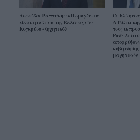
Λεωνίδας Ραπτάκης: «Η ομογένεια
Οι Ελληνοα
είναι η ασπίδα της Ελλάδας στο
Λ.Ράπτακης
Κογκρέσο» (ηχητικό)
τους εκπροσ
Ροντ Άιλαν
απορρίψουν
κυβέρνησης
μαχητικών 