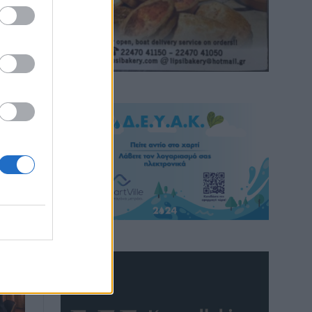
ος –
νάρι