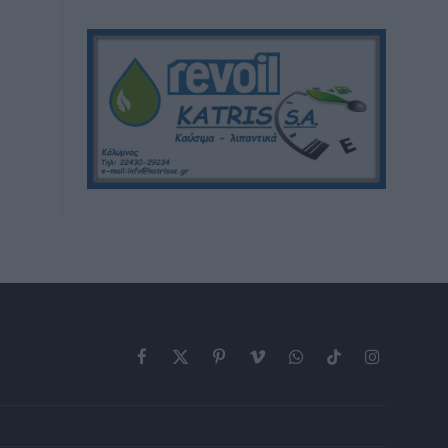
Facebook
X
Pinterest
Vimeo
WhatsApp
TikTok
Instagram
(Twitter)