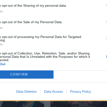
o opt-out of the Sharing of my personal data.
In
o opt-out of the Sale of my Personal Data.
In
to opt-out of processing my Personal Data for Targeted
ing.
In
ο ‘κανε η Μελόνι: Η
Νέος Αρχιεπίσκοπος Καναδά
o opt-out of Collection, Use, Retention, Sale, and/or Sharing
ersonal Data that Is Unrelated with the Purposes for which it
στέλλει τη Συνθήκη
εξελέγη, ο Νέας Ιερσέης Απόστολ
lected.
την Ισπανία λόγω της
Η απόφαση της Συνόδου στο Φα
Out
CONFIRM
Data Deletion
Data Access
Privacy Policy