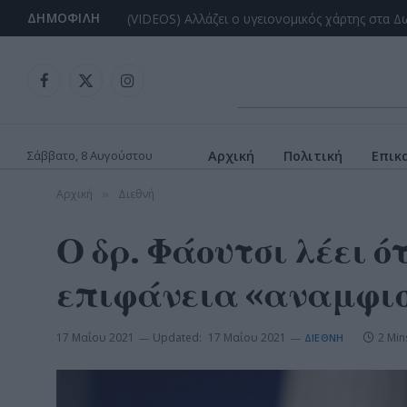
ΔΗΜΟΦΙΛΉ
Facebook
X
Instagram
(Twitter)
Σάββατο, 8 Αυγούστου
Αρχική
Πολιτική
Επικ
Αρχική
Διεθνή
»
Ο δρ. Φάουτσι λέει ό
επιφάνεια «αναμφισ
17 Μαΐου 2021
Updated:
17 Μαΐου 2021
2 Min
ΔΙΕΘΝΉ