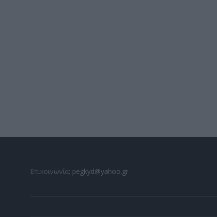
Επικοινωνία:
pegkyd@yahoo.gr