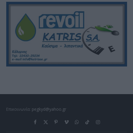
Επικοινωνία:
pegkyd@yahoo.gr
Facebook
X
Pinterest
Vimeo
WhatsApp
TikTok
Instagram
(Twitter)