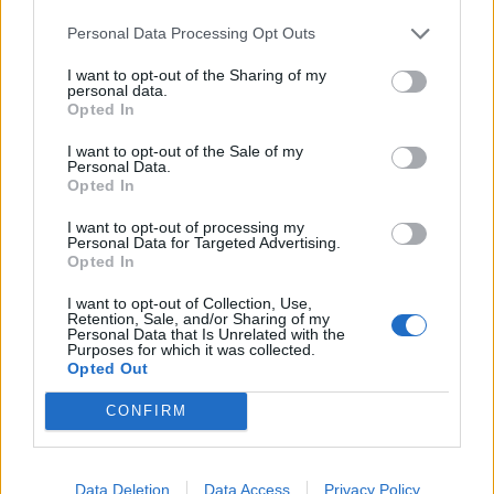
από το κόμμα Καρυστιανού – Εκτός η Κατερίνα
Μουτσάτσου και δύο μέλη
Personal Data Processing Opt Outs
I want to opt-out of the Sharing of my
personal data.
Opted In
I want to opt-out of the Sale of my
Personal Data.
Opted In
I want to opt-out of processing my
Personal Data for Targeted Advertising.
Opted In
I want to opt-out of Collection, Use,
Retention, Sale, and/or Sharing of my
Personal Data that Is Unrelated with the
Purposes for which it was collected.
Κυβέρνηση σε αποδρομή, πρωθυπουργός σε άρνηση –
Opted Out
Επικοινωνιακή στροφή στα ζητήματα της
καθημερινότητας και η πολιτική της «κορδέλας»
CONFIRM
Data Deletion
Data Access
Privacy Policy