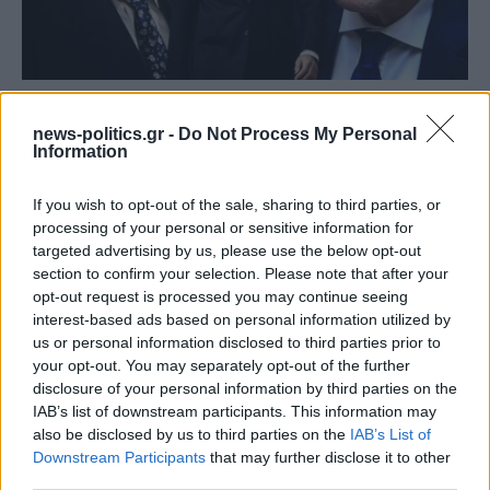
(ΒΙΝΤΕΟ) Η ώρα των διλημμάτων έχει τελειώσει: «Το
εκλογικό ποσοστό του Αν. Σαμαρά θα είναι έκπληξη
news-politics.gr -
Do Not Process My Personal
Information
για όλους»
If you wish to opt-out of the sale, sharing to third parties, or
processing of your personal or sensitive information for
targeted advertising by us, please use the below opt-out
section to confirm your selection. Please note that after your
opt-out request is processed you may continue seeing
interest-based ads based on personal information utilized by
us or personal information disclosed to third parties prior to
your opt-out. You may separately opt-out of the further
disclosure of your personal information by third parties on the
IAB’s list of downstream participants. This information may
also be disclosed by us to third parties on the
IAB’s List of
Downstream Participants
that may further disclose it to other
Φεύγει ο ένας μετά τον άλλον: Μπαράζ αποχωρήσεων
third parties.