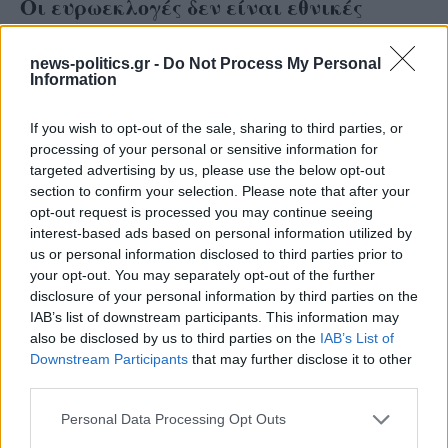
Οι ευρωεκλογές δεν είναι εθνικές
εκλογές
news-politics.gr -
Do Not Process My Personal
Information
«Θέλω το καλύτερο δυνατό αποτέλεσμα. Οι
Ευρωεκλογές είναι εθνική κάλπη, αλλά όχι εθνικές
If you wish to opt-out of the sale, sharing to third parties, or
εκλογές. Το μέτρο σύγκρισης είναι οι προηγούμενες.
processing of your personal or sensitive information for
Έχουμε ένα μειονέκτημα και ένα πλεονέκτημα. Η
targeted advertising by us, please use the below opt-out
section to confirm your selection. Please note that after your
κινητοποίηση του κόσμου είναι πιο μικρή αλλά
opt-out request is processed you may continue seeing
μπορούμε να μιλήσουμε πιο ξεκάθαρα. Από τη στιγμή
interest-based ads based on personal information utilized by
που και οι αντίπαλοί μας αναγνωρίζουν τη
us or personal information disclosed to third parties prior to
your opt-out. You may separately opt-out of the further
διαφορετικότητα, έτσι θα μετρήσουν και εκείνοι»
disclosure of your personal information by third parties on the
είπε.
IAB’s list of downstream participants. This information may
also be disclosed by us to third parties on the
IAB’s List of
Downstream Participants
that may further disclose it to other
Ενώ αποσαφήνισε: «Ήδη ακούω όλα αυτά, αλλά είναι
third parties.
παράδοξο να ζητάει κανείς εκλογές με 17%. Εμένα
αυτό δεν με αφορά. Θα σεβαστούμε ό,τι αποφασίσει
Personal Data Processing Opt Outs
ο ελληνικός λαός. Αν δεν είναι καλό το αποτέλεσμα