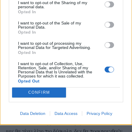
I want to opt-out of the Sharing of my
personal data.
θα προβληματιστούμε. Θέλουμε οι ευρωεκλογές να
Opted In
ενισχύσουν το εντυπωσιακό μας ποσοστό στις εθνικές
I want to opt-out of the Sale of my
εκλογές».
Personal Data.
Opted In
Οπως είπε ο πρωθυπουργός, στόχος του στις
I want to opt-out of processing my
Personal Data for Targeted Advertising.
ευρωεκλογές είναι να εκλεχθούν όσο το δυνατόν
Opted In
περισσότεροι ευρωβουλευτές από τη ΝΔ “γιατί η
I want to opt-out of Collection, Use,
αριθμητική την επόμενη μέρα έχει σημασία καθώς
Retention, Sale, and/or Sharing of my
Personal Data that Is Unrelated with the
πρέπει να διαμορφωθεί στο ευρωκοινοβούλιο μια
Purposes for which it was collected.
Opted Out
πλατιά συμμαχία του μέτρου και της λογικής για να
προωθηθούν οι μεγάλες αλλαγές στην Ευρώπη:
CONFIRM
ανταγωνιστικότητα, άμυνα, αγροτικά ζητήματα”.
Data Deletion
Data Access
Privacy Policy
Αν το αποτέλεσμα των ευρωεκλογών δεν είναι τόσο
καλό, δεν θα καταρρεύσει η κυβέρνηση, απλά η ζωή
μας θα γίνει λίγο πιο δύσκολη, δεν θα προκηρυχθούν