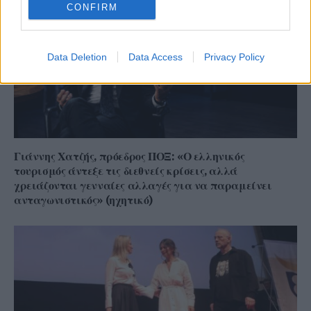
CONFIRM
Data Deletion
Data Access
Privacy Policy
Γιάννης Χατζής, πρόεδρος ΠΟΞ: «Ο ελληνικός
τουρισμός άντεξε τις διεθνείς κρίσεις, αλλά
χρειάζονται γενναίες αλλαγές για να παραμείνει
ανταγωνιστικός» (ηχητικό)