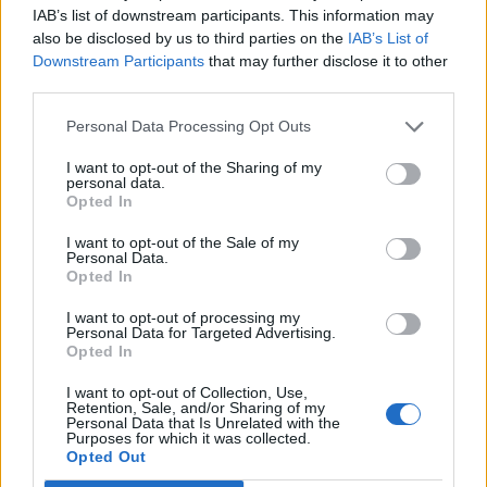
Στενά του Ορμούζ: Ιράν και Ομάν συμφώνησαν στη
IAB’s list of downstream participants. This information may
διαδρομή των πλοίων, εκκρεμούν κρίσιμες
also be disclosed by us to third parties on the
IAB’s List of
λεπτομέρειες
Downstream Participants
that may further disclose it to other
third parties.
Personal Data Processing Opt Outs
I want to opt-out of the Sharing of my
personal data.
Opted In
I want to opt-out of the Sale of my
Personal Data.
Opted In
I want to opt-out of processing my
Personal Data for Targeted Advertising.
Opted In
Το Επαρχείο τιμά τον Καλύμνιο Σκεύο Ζερβό: Έκθεση
για τα 60 χρόνια από την εκδημία του επιστήμονα,
I want to opt-out of Collection, Use,
Retention, Sale, and/or Sharing of my
πολιτικού και εθνικού αγωνιστή (φωτος κ videos)
Personal Data that Is Unrelated with the
Purposes for which it was collected.
Opted Out