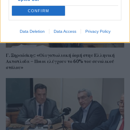
CONFIRM
Data Deletion
Data Access
Privacy Policy
Γ. Ξηραδάκης: «Ολιγοπωλιακή δομή στην Ελληνική
Ακτοπλοΐα – Ποιοι ελέγχουν το 60% του συνολικού
στόλου»