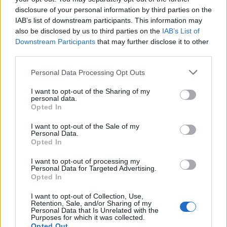
ΣΥΝΕΧΊΣΤΕ ΝΑ ΔΙΑΒΆΖΕΤΕ
disclosure of your personal information by third parties on the
IAB’s list of downstream participants. This information may
also be disclosed by us to third parties on the
IAB’s List of
Downstream Participants
that may further disclose it to other
third parties.
Personal Data Processing Opt Outs
I want to opt-out of the Sharing of my
personal data.
Opted In
I want to opt-out of the Sale of my
Personal Data.
Opted In
(ΒΙΝΤΕΟ) Η ώρα των διλημμάτων έχει τελειώσει: «Το
I want to opt-out of processing my
εκλογικό ποσοστό του Αν. Σαμαρά θα είναι έκπληξη
Personal Data for Targeted Advertising.
για όλους»
Opted In
I want to opt-out of Collection, Use,
Retention, Sale, and/or Sharing of my
Personal Data that Is Unrelated with the
Purposes for which it was collected.
Opted Out