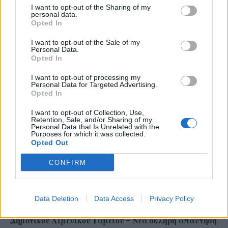
I want to opt-out of the Sharing of my
personal data.
Opted In
I want to opt-out of the Sale of my
Ρόδος: Πρόστιμο 73.000 ευρώ σε επιχείρηση για
Personal Data.
Opted In
παραβάσεις στον αιγιαλό
I want to opt-out of processing my
Personal Data for Targeted Advertising.
Opted In
I want to opt-out of Collection, Use,
Retention, Sale, and/or Sharing of my
Personal Data that Is Unrelated with the
Purposes for which it was collected.
Opted Out
CONFIRM
Data Deletion
Data Access
Privacy Policy
Σε συνθήκες… καύσωνα οι σχέσεις ΤΕΕ Καλύμνου και
Δημοτικού Λιμενικού Ταμείου – Νέα σκληρή απάντηση