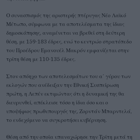
Ο συνασπισμός της αριστερής πτέρυγας Νέο Λαϊκό
Μέτωπο, σύμφωνα με τα αποτελέσματα της ίδιας
δημοσκόπησης, αναμένεται να βρεθεί στη δεύτερη
θέση, με 159-183 έδρες, ενώ το κεντρώο στρατόπεδο
του Προέδρου Εμανουέλ Μακρόν εμφανίζεται στην
τρίτη θέση με 110-135 έδρες.
Στον απόηχο των αποτελεσμάτων του α΄ γύρου των
εκλογών που ανέδειξαν την Εθνική Συσπείρωση
πρώτη, η Λεπέν εκτιμώντας ότι η δυναμική της θα
διευρυνθεί, απέκλεισε τόσο η ίδια όσο και ο
υποψήφιος πρωθυπουργός της, Ζορντάν Μπαρντελά,
το ενδεχόμενο να συγκροτήσει κυβέρνηση.
Θέση από την οποία υπαναχώρησε την Τρίτη μετά τη