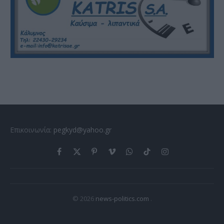
Επικοινωνία:
pegkyd@yahoo.gr
Facebook
X
Pinterest
Vimeo
WhatsApp
TikTok
Instagram
(Twitter)
© 2026
news-politics.com
.