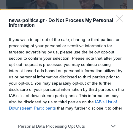
news-politics.gr -
Do Not Process My Personal
Information
If you wish to opt-out of the sale, sharing to third parties, or
processing of your personal or sensitive information for
targeted advertising by us, please use the below opt-out
(VIDEOS) Αλλάζει ο υγειονομικός χάρτης στα
section to confirm your selection. Please note that after your
Δωδεκάνησα: Νέο Ακτινοθεραπευτικό Κέντρο και
opt-out request is processed you may continue seeing
ενίσχυση του ΕΣΥ στη Ρόδο, σύμφωνα με τον υπ. Υγείας,
interest-based ads based on personal information utilized by
Άδωνη Γεωργιάδη
us or personal information disclosed to third parties prior to
your opt-out. You may separately opt-out of the further
disclosure of your personal information by third parties on the
IAB’s list of downstream participants. This information may
also be disclosed by us to third parties on the
IAB’s List of
Downstream Participants
that may further disclose it to other
third parties.
Personal Data Processing Opt Outs