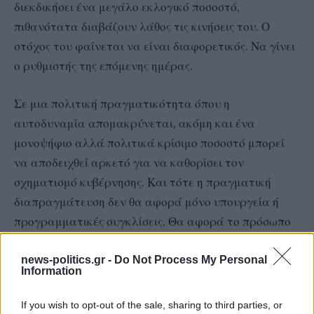
διεκδικήσει ένα μεγάλο εκλογικό ποσοστό,
πιθανότατα διαβάζουν λάθος τις κινήσεις του. Ο
στόχος του φαίνεται να είναι διαφορετικός. Να γίνει
ο ρυθμιστής της επόμενης ημέρας.
Σε μια πολιτική πραγματικότητα όπου η
αυτοδυναμία απομακρύνεται, ακόμη και ένα
μονοψήφιο αλλά πολιτικά κρίσιμο ποσοστό μπορεί
να αποδειχθεί αρκετό για να καθορίσει τον
σχηματισμό κυβέρνησης. Και τότε η πραγματική
διαπραγμάτευση δεν θα αφορά μόνο υπουργεία ή
προγραμματικές συγκλίσεις. Θα αφορά το πρόσωπο
του πρωθυπουργού.
news-politics.gr -
Do Not Process My Personal
Information
Οι σχέσεις του Αντώνη Σαμαρά με τον Κυριάκο
Μητσοτάκη έχουν διαρραγεί εδώ και καιρό. Αν,
If you wish to opt-out of the sale, sharing to third parties, or