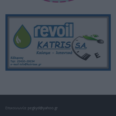
Επικοινωνία:
pegkyd@yahoo.gr