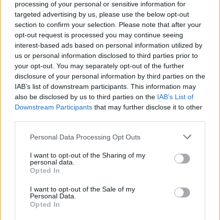
λοιπόν, βρεθεί σε θέση να επηρεάσει τις εξελίξεις,
processing of your personal or sensitive information for
targeted advertising by us, please use the below opt-out
δύσκολα μπορεί να φανταστεί κανείς ότι θα
section to confirm your selection. Please note that after your
συναινούσε σε μια νέα πρωθυπουργία του σημερινού
opt-out request is processed you may continue seeing
προέδρου της Νέας Δημοκρατίας.
interest-based ads based on personal information utilized by
us or personal information disclosed to third parties prior to
your opt-out. You may separately opt-out of the further
Ο Αντώνης Σαμαράς δεν επιστρέφει για να
disclosure of your personal information by third parties on the
διεκδικήσει την εξουσία. Επιστρέφει για να καθορίσει
IAB’s list of downstream participants. This information may
also be disclosed by us to third parties on the
IAB’s List of
ποιος θα την ασκήσει. / Πηγή:
popaganda.gr
Downstream Participants
that may further disclose it to other
third parties.
Personal Data Processing Opt Outs
ΣΥΝΕΧΊΣΤΕ ΝΑ ΔΙΑΒΆΖΕΤΕ
I want to opt-out of the Sharing of my
personal data.
Opted In
I want to opt-out of the Sale of my
Personal Data.
Opted In