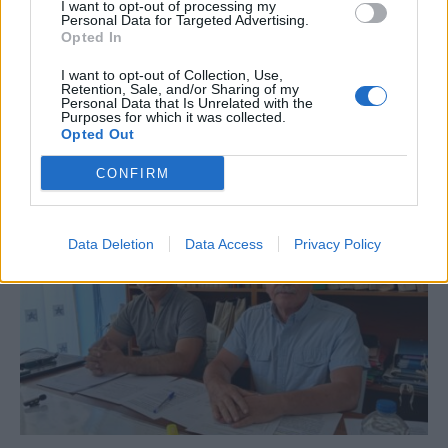
I want to opt-out of processing my
Personal Data for Targeted Advertising.
Opted In
I want to opt-out of Collection, Use,
Retention, Sale, and/or Sharing of my
Personal Data that Is Unrelated with the
Purposes for which it was collected.
Με το βλέμμα στην κάλπη: πρώτα οι εθνικές, μετά οι
Opted Out
αυτοδιοικητικές εκλογές – Τα μέχρι τώρα δεδομένα, οι
ενδιαφερόμενοι
CONFIRM
Data Deletion
Data Access
Privacy Policy