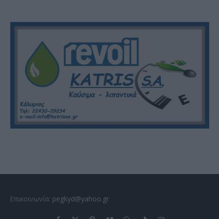
Επικοινωνία:
pegkyd@yahoo.gr