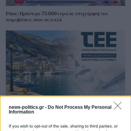
Ρόδος: Πρόστιμο 73.000 ευρώ σε επιχείρηση για
παραβάσεις στον αιγιαλό
Σε συνθήκες… καύσωνα οι σχέσεις ΤΕΕ Καλύμνου και
news-politics.gr -
Do Not Process My Personal
Δημοτικού Λιμενικού Ταμείου – Νέα σκληρή απάντηση
Information
με συγκεκριμένα στοιχεία
If you wish to opt-out of the sale, sharing to third parties, or