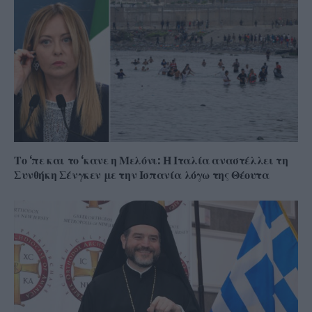
Το ‘πε και το ‘κανε η Μελόνι: Η Ιταλία αναστέλλει τη
Συνθήκη Σένγκεν με την Ισπανία λόγω της Θέουτα