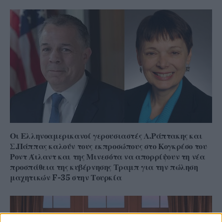
Οι Ελληνοαμερικανοί γερουσιαστές Λ.Ράπτακης και
Σ.Πάππας καλούν τους εκπροσώπους στο Κογκρέσο του
Ροντ Άιλαντ και της Μινεσότα να απορρίψουν τη νέα
προσπάθεια της κυβέρνησης Τραμπ για την πώληση
μαχητικών F-35 στην Τουρκία