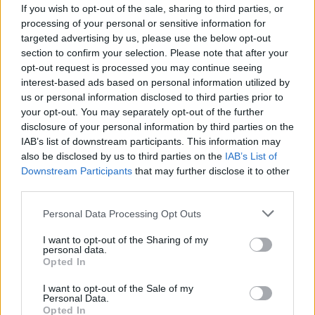
If you wish to opt-out of the sale, sharing to third parties, or
Μεταξύ άλλων «νόμιμων» τρόπων απομάκρυνσης
processing of your personal or sensitive information for
του, η Ουάσιγκτον εξετάζει το ενδεχόμενο να
targeted advertising by us, please use the below opt-out
section to confirm your selection. Please note that after your
διεξαγάγει προεδρικές και βουλευτικές εκλογές στην
opt-out request is processed you may continue seeing
Ουκρανία εν μέσω συνεχιζόμενων εχθροπραξιών με
interest-based ads based on personal information utilized by
τη Ρωσία το επόμενο έτος», αναφέρεται στο σχετικό
us or personal information disclosed to third parties prior to
your opt-out. You may separately opt-out of the further
έγγραφο.
disclosure of your personal information by third parties on the
IAB’s list of downstream participants. This information may
Μάλιστα σύμφωνα με την SVR, η αμερικανική
also be disclosed by us to third parties on the
IAB’s List of
Downstream Participants
that may further disclose it to other
διπλωματική υπηρεσία φέρεται να έχει αποφασίσει
third parties.
να θέσει τις βάσεις για τη διεξαγωγή προεκλογικής
εκστρατείας στην Ουκρανία, χωρίς όμως να δείχνει
Personal Data Processing Opt Outs
πως παρεμβαίνει.
I want to opt-out of the Sharing of my
personal data.
Opted In
Επίσης, σύμφωνα πάντα με την ίδια πηγή, με την
προτροπή των Ηνωμένων Πολιτειών, Ουκρανοί
I want to opt-out of the Sale of my
Personal Data.
ακτιβιστές που υποστηρίζονται από τη Δύση
Opted In