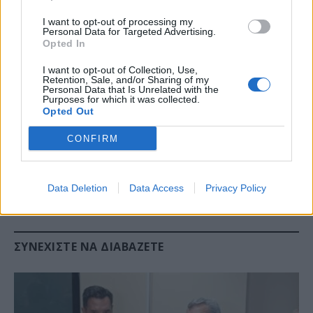
φέρονται να έχουν ξεκινήσει ήδη συζητήσεις για τη
I want to opt-out of processing my
Personal Data for Targeted Advertising.
δημιουργία ενός νέου φιλοαμερικανικού κόμματος
Opted In
στη χώρα.
I want to opt-out of Collection, Use,
Retention, Sale, and/or Sharing of my
Personal Data that Is Unrelated with the
«Σύμφωνα με το σενάριο του Υπουργείου
Purposes for which it was collected.
Εξωτερικών των ΗΠΑ, μια τέτοια πολιτική δύναμη
Opted Out
θα πρέπει να ενταχθεί στο Verkhovna Rada (το
CONFIRM
κοινοβούλιο της Ουκρανίας) για να διαδραματίσει
βασικό ρόλο στον περιορισμό οποιουδήποτε
Ουκρανού ηγέτη», αναφέρει η SVR. -TA NEA
Data Deletion
Data Access
Privacy Policy
ΣΥΝΕΧΊΣΤΕ ΝΑ ΔΙΑΒΆΖΕΤΕ