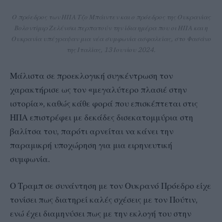
Ο πρόεδρος των ΗΠΑ Τζο Μπάιντεν και ο πρόεδρος της Ουκρανίας
Βολοντίμιρ Ζελένσκι περπατούν την ίδια ημέρα που οι ΗΠΑ και η
Ουκρανία υπέγραψαν μια νέα συμφωνία ασφαλείας, στο Φασάνο
της Ιταλίας, 13 Ιουνίου 2024.
Μάλιστα σε προεκλογική συγκέντρωση τον
χαρακτήρισε ως τον «μεγαλύτερο πλασιέ στην
ιστορία», καθώς κάθε φορά που επισκέπτεται στις
ΗΠΑ επιστρέφει με δεκάδες δισεκατομμύρια στη
βαλίτσα του, παρότι αρνείται να κάνει την
παραμικρή υποχώρηση για μια ειρηνευτική
συμφωνία.
Ο Τραμπ σε συνάντηση με τον Ουκρανό Πρόεδρο είχε
τονίσει πως διατηρεί καλές σχέσεις με τον Πούτιν,
ενώ έχει διαμηνύσει πως με την εκλογή του στην