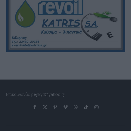
Επικοινωνία:
pegkyd@yahoo.gr
Facebook
X
Pinterest
Vimeo
WhatsApp
TikTok
Instagram
(Twitter)