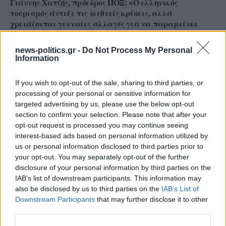
Γιάννης Χατζής, πρόεδρος ΠΟΞ: «Ο ελληνικός
τουρισμός άντεξε τις διεθνείς κρίσεις, αλλά
χρειάζονται γενναίες αλλαγές για να παραμείνει
ανταγωνιστικός» (ηχητικό)
news-politics.gr -
Do Not Process My Personal
Information
If you wish to opt-out of the sale, sharing to third parties, or
processing of your personal or sensitive information for
targeted advertising by us, please use the below opt-out
section to confirm your selection. Please note that after your
opt-out request is processed you may continue seeing
interest-based ads based on personal information utilized by
us or personal information disclosed to third parties prior to
your opt-out. You may separately opt-out of the further
disclosure of your personal information by third parties on the
IAB’s list of downstream participants. This information may
Φεύγει ο ένας μετά τον άλλον: Μπαράζ αποχωρήσεων
also be disclosed by us to third parties on the
IAB’s List of
από το κόμμα Καρυστιανού – Εκτός η Κατερίνα
Downstream Participants
that may further disclose it to other
Μουτσάτσου και δύο μέλη
third parties.