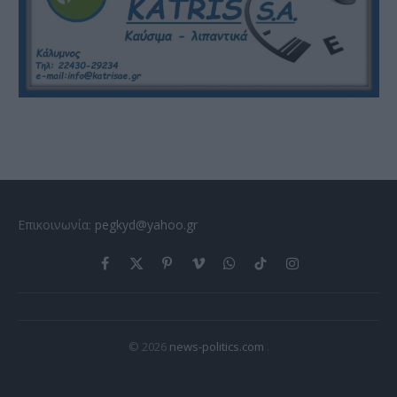
Επικοινωνία:
pegkyd@yahoo.gr
Facebook
X
Pinterest
Vimeo
WhatsApp
TikTok
Instagram
(Twitter)
© 2026
news-politics.com
.