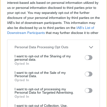
interest-based ads based on personal information utilized by
us or personal information disclosed to third parties prior to
your opt-out. You may separately opt-out of the further
disclosure of your personal information by third parties on the
IAB’s list of downstream participants. This information may
also be disclosed by us to third parties on the
IAB’s List of
Downstream Participants
that may further disclose it to other
third parties.
Personal Data Processing Opt Outs
I want to opt-out of the Sharing of my
personal data.
Opted In
Το ατύχημα του Ρόμπερτ Πλαντ, των Led Zeppelin
I want to opt-out of the Sale of my
στη Ρόδο όπου παραλίγο να χάσει τη γυναίκα του
Personal Data.
(video)
Opted In
I want to opt-out of processing my
Personal Data for Targeted Advertising.
Opted In
I want to opt-out of Collection, Use,