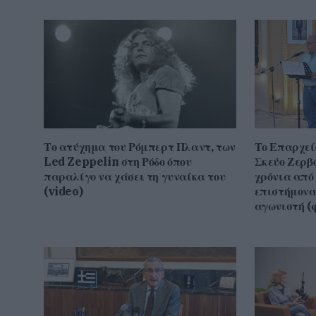
Το ατύχημα του Ρόμπερτ Πλαντ, των
Το Επαρχεί
Led Zeppelin στη Ρόδο όπου
Σκεύο Ζερβό
παραλίγο να χάσει τη γυναίκα του
χρόνια από 
(video)
επιστήμονα,
αγωνιστή (φ