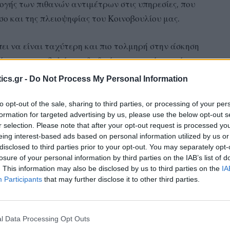
ογής των πιθανών αντιμέτρων στις υπηρεσίες, που
σο και της πλειοψηφίας του Κοινοβουλίου μας.
ει να είναι ταχύτερη και πιο τολμηρή στην άσκηση
 και την επιβολή των διεθνών εμπορικών κανόνων.
ics.gr -
Do Not Process My Personal Information
ταίρους που έχουν ένα βεβαρυμένο ιστορικό στην μη
αι η Τουρκία που εδώ και χρόνια εφαρμόζοντας
to opt-out of the sale, sharing to third parties, or processing of your per
formation for targeted advertising by us, please use the below opt-out s
α παραβιάζει τις διατάξεις του διμερούς εμπορικού
r selection. Please note that after your opt-out request is processed y
eing interest-based ads based on personal information utilized by us or
disclosed to third parties prior to your opt-out. You may separately opt-
losure of your personal information by third parties on the IAB’s list of
την Ανατολική Μεσόγειο, και την παραβίαση των
. This information may also be disclosed by us to third parties on the
IA
 και της Κύπρου.
Participants
that may further disclose it to other third parties.
ρωπαϊκή Ένωση να εμπιστευτεί έναν εταίρο που δεν
l Data Processing Opt Outs