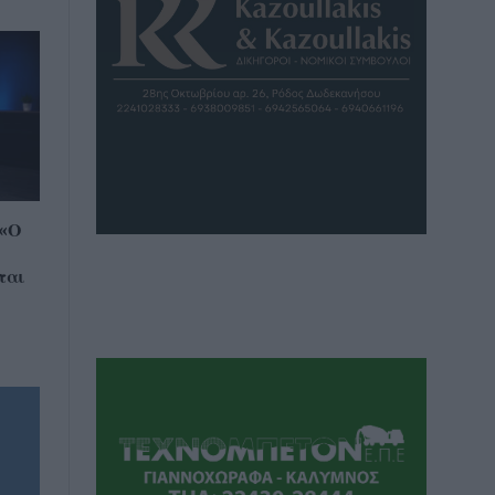
 «Ο
ται