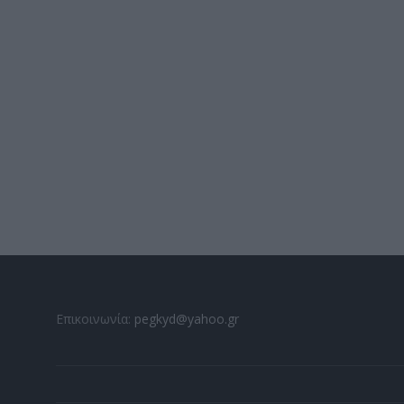
Επικοινωνία:
pegkyd@yahoo.gr