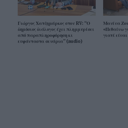
Γιώργος Χατζημάρκος στον RV: “Ο
Μανίνα Ζου
δημόσιος διάλογος έχει πλημμυρίσει
«Πεθαίνω γι
από παραπληροφόρηση κι
γιατί είνα
ευφάνταστα σενάρια” (audio)