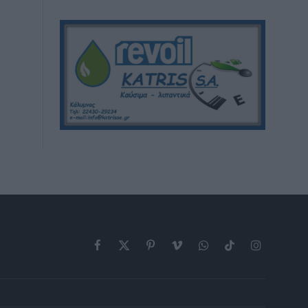
Facebook
X
Pinterest
Vimeo
WhatsApp
TikTok
Instagram
(Twitter)