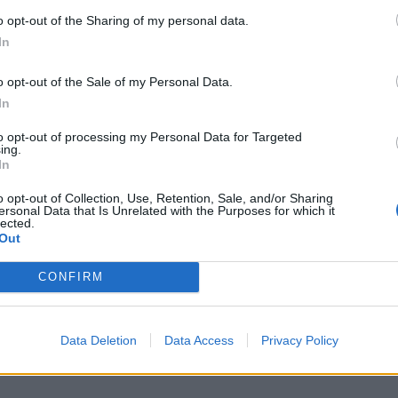
της Τουρκίας προς την Ευρώπη, διατηρώ σοβαρές
o opt-out of the Sharing of my personal data.
In
ύλιό μας έχουν καλέσει την Τουρκία να συμμορφωθεί
o opt-out of the Sale of my Personal Data.
In
to opt-out of processing my Personal Data for Targeted
 Κανονισμού περί Επιβολής, δίνουμε στην
ing.
In
ίο για να επιβάλει στην Τουρκία να συμμορφωθεί
o opt-out of Collection, Use, Retention, Sale, and/or Sharing
ersonal Data that Is Unrelated with the Purposes for which it
lected.
Out
CONFIRM
ab_channel=AnnaMichelleAsimakopoulou
Data Deletion
Data Access
Privacy Policy