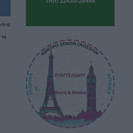
άκη:
 τη