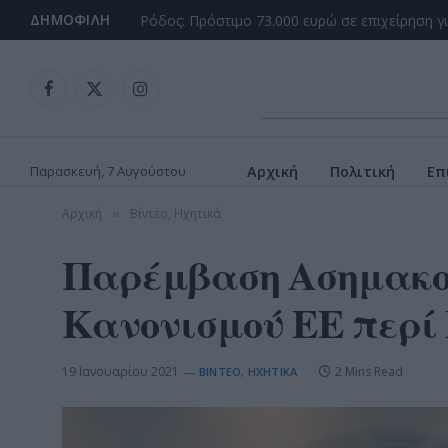
ΔΗΜΟΦΙΛΉ
Ρόδος: Πρόστιμο 73.000 ευρώ σε επιχείρηση γ
Facebook
X
Instagram
(Twitter)
Παρασκευή, 7 Αυγούστου
Αρχική
Πολιτική
Επ
Αρχική
Βίντεο, Ηχητικά
»
Παρέμβαση Ασημακοπ
Κανονισμού ΕΕ περί 
19 Ιανουαρίου 2021
2 Mins Read
ΒΊΝΤΕΟ, ΗΧΗΤΙΚΆ