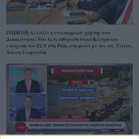
(VIDEOS) Αλλάζει ο υγειονομικός χάρτης στα
Δωδεκάνησα: Νέο Ακτινοθεραπευτικό Κέντρο και
ενίσχυση του ΕΣΥ στη Ρόδο, σύμφωνα με τον υπ. Υγείας,
Άδωνη Γεωργιάδη