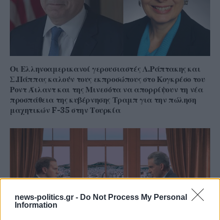
Οι Ελληνοαμερικανοί γερουσιαστές Λ.Ράπτακης και
Σ.Πάππας καλούν τους εκπροσώπους στο Κογκρέσο του
Ροντ Άιλαντ και της Μινεσότα να απορρίψουν τη νέα
προσπάθεια της κυβέρνησης Τραμπ για την πώληση
μαχητικών F-35 στην Τουρκία
news-politics.gr -
Do Not Process My Personal
Information