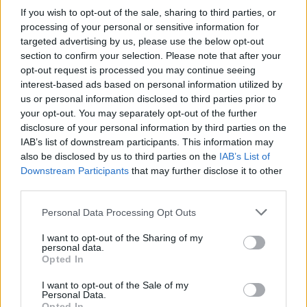
If you wish to opt-out of the sale, sharing to third parties, or
processing of your personal or sensitive information for
targeted advertising by us, please use the below opt-out
Συρίγος: Η Τουρκία δεν παίρνει F-35 αν δεν
section to confirm your selection. Please note that after your
απαλλαγεί από τους S400 – Το 2019 είχαμε Μιράζ
opt-out request is processed you may continue seeing
χωρίς πυραύλους και άρματα χωρίς οβίδες (video)
interest-based ads based on personal information utilized by
us or personal information disclosed to third parties prior to
your opt-out. You may separately opt-out of the further
disclosure of your personal information by third parties on the
IAB’s list of downstream participants. This information may
also be disclosed by us to third parties on the
IAB’s List of
Downstream Participants
that may further disclose it to other
third parties.
Personal Data Processing Opt Outs
I want to opt-out of the Sharing of my
personal data.
Opted In
I want to opt-out of the Sale of my
Personal Data.
Opted In