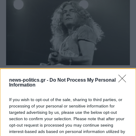
Το ατύχημα του Ρόμπερτ Πλαντ, των Led Zeppelin
στη Ρόδο όπου παραλίγο να χάσει τη γυναίκα του
news-politics.gr -
Do Not Process My Personal
Information
(video)
If you wish to opt-out of the sale, sharing to third parties, or
processing of your personal or sensitive information for
targeted advertising by us, please use the below opt-out
section to confirm your selection. Please note that after your
opt-out request is processed you may continue seeing
interest-based ads based on personal information utilized by