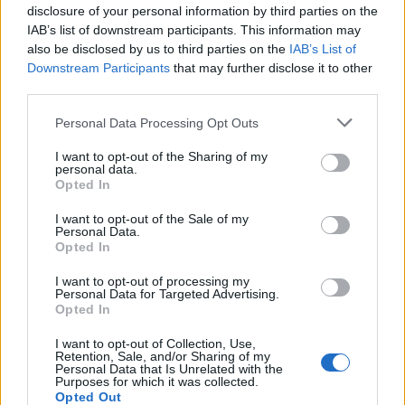
disclosure of your personal information by third parties on the
IAB’s list of downstream participants. This information may
also be disclosed by us to third parties on the
IAB’s List of
Downstream Participants
that may further disclose it to other
third parties.
Personal Data Processing Opt Outs
Φεύγει ο ένας μετά τον άλλον: Μπαράζ αποχωρήσεων
I want to opt-out of the Sharing of my
personal data.
από το κόμμα Καρυστιανού – Εκτός η Κατερίνα
Opted In
Μουτσάτσου και δύο μέλη
I want to opt-out of the Sale of my
Personal Data.
Opted In
I want to opt-out of processing my
Personal Data for Targeted Advertising.
Opted In
I want to opt-out of Collection, Use,
Retention, Sale, and/or Sharing of my
Personal Data that Is Unrelated with the
Purposes for which it was collected.
Opted Out