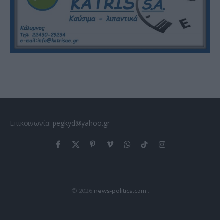
Επικοινωνία:
pegkyd@yahoo.gr
Facebook
X
Pinterest
Vimeo
WhatsApp
TikTok
Instagram
(Twitter)
© 2026
news-politics.com
.