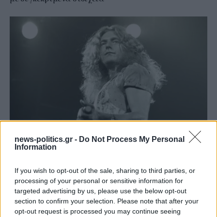
news-politics.gr -
Do Not Process My Personal
Το ατύχημα του Ρόμπερτ Πλαντ, των Led Zeppelin
Information
στη Ρόδο όπου παραλίγο να χάσει τη γυναίκα του
(video)
If you wish to opt-out of the sale, sharing to third parties, or
processing of your personal or sensitive information for
targeted advertising by us, please use the below opt-out
section to confirm your selection. Please note that after your
opt-out request is processed you may continue seeing