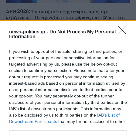
ΔΕΘ 2026: Τα αιτήματα της αγοράς προς την
κυβέρνηση – Οι προτάσεις για φόρους, επενδύσεις και
ρευστότητα
news-politics.gr -
Do Not Process My Personal
Information
If you wish to opt-out of the sale, sharing to third parties, or
processing of your personal or sensitive information for
targeted advertising by us, please use the below opt-out
section to confirm your selection. Please note that after your
opt-out request is processed you may continue seeing
interest-based ads based on personal information utilized by
us or personal information disclosed to third parties prior to
your opt-out. You may separately opt-out of the further
disclosure of your personal information by third parties on the
IAB’s list of downstream participants. This information may
Απάντηση του Δημοτικού Λιμενικού Ταμείου στις
also be disclosed by us to third parties on the
IAB’s List of
καταγγελίες του ΤΕΕ: Χαμηλοί τόνοι, αλλά η ουσία
Downstream Participants
that may further disclose it to other
των ερωτημάτων παραμένει αναπάντητη
third parties.