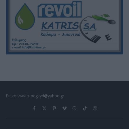
Επικοινωνία:
pegkyd@yahoo.gr
Facebook
X
Pinterest
Vimeo
WhatsApp
TikTok
Instagram
(Twitter)