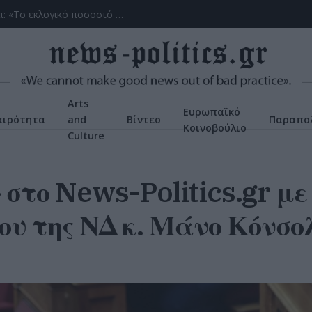
(ΒΙΝΤΕΟ) Η ώρα των διλημμάτων έχει τελειώσει: «Το εκλογικό ποσοστό του Αν. Σαμαρά θα είναι έκπληξη για όλους»
Arts
Ευρωπαϊκό
αιρότητα
and
Βίντεο
Παραπολ
Κοινοβούλιο
Culture
 στο News-Politics.gr με
υ της ΝΔ κ. Μάνο Κόνσο