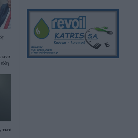
ός
μφωνα
ιάδη
, των