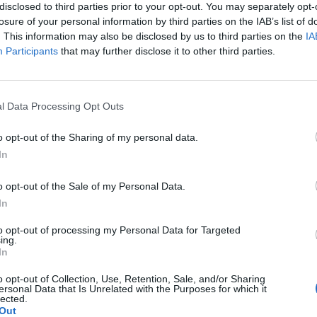
disclosed to third parties prior to your opt-out. You may separately opt-
losure of your personal information by third parties on the IAB’s list of
. This information may also be disclosed by us to third parties on the
IA
Participants
that may further disclose it to other third parties.
l Data Processing Opt Outs
o opt-out of the Sharing of my personal data.
In
o opt-out of the Sale of my Personal Data.
In
ο Υπουργείο Αγροτικής Ανάπτυξης και Τροφίμων, για τα
to opt-out of processing my Personal Data for Targeted
ων αλιέων στα Δωδεκάνησα
ing.
In
o opt-out of Collection, Use, Retention, Sale, and/or Sharing
ο κ. Κόνσολας για τη συνάντηση που
ersonal Data that Is Unrelated with the Purposes for which it
lected.
τικής Ανάπτυξης και Τροφίμων, για τα
Out