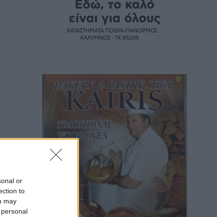
sonal or
ection to
ou may
 personal