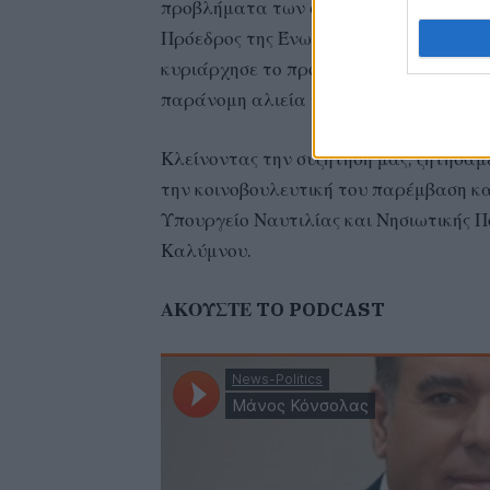
προβλήματα των αλιέων στα Δωδεκάνησ
Πρόεδρος της Ένωσης Αλιέων Μέσης κα
κυριάρχησε το πρόβλημα που έχει εντα
παράνομη αλιεία τουρκικών αλιευτικώ
Κλείνοντας την συζήτηση μας, ζητήσαμ
την κοινοβουλευτική του παρέμβαση και
Υπουργείο Ναυτιλίας και Νησιωτικής Π
Καλύμνου.
ΑΚΟΥΣΤΕ TO PODCAST