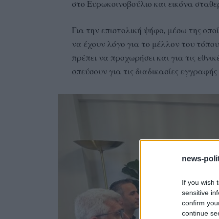
στο Ευρωκοινοβούλιο και εικόνα σταθε
Για την επιστολική ψήφο, μέσω της οπ
να έχουν λόγο για το μέλλον του τόπου
πρέπει να προχωρήσει και για τις εθνι
σπεύσουν για τις διαδικασίες εγγραφής 
news-polit
If you wish 
sensitive in
confirm you
continue se