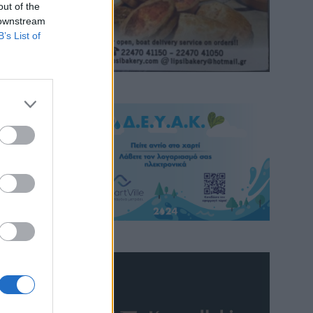
out of the
 downstream
B’s List of