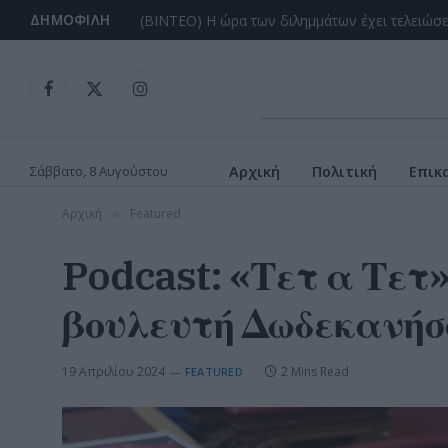
ΔΗΜΟΦΙΛΉ
Facebook
X
Instagram
(Twitter)
Σάββατο, 8 Αυγούστου
Αρχική
Πολιτική
Επικ
Αρχική
Featured
»
Podcast: «Τετ α Τετ»
βουλευτή Δωδεκανήσο
19 Απριλίου 2024
2 Mins Read
FEATURED