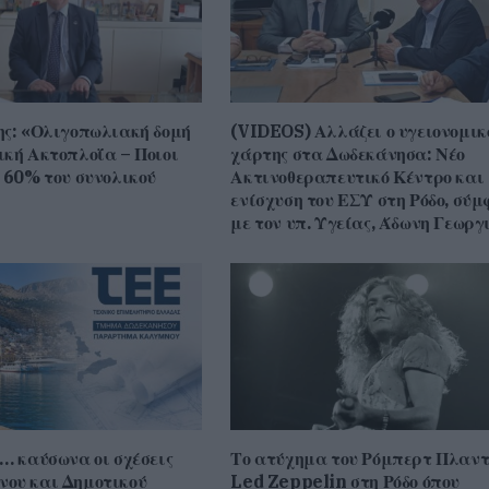
ης: «Ολιγοπωλιακή δομή
(VIDEOS) Αλλάζει ο υγειονομικ
ική Ακτοπλοΐα – Ποιοι
χάρτης στα Δωδεκάνησα: Νέο
ο 60% του συνολικού
Ακτινοθεραπευτικό Κέντρο και
ενίσχυση του ΕΣΥ στη Ρόδο, σύ
με τον υπ. Υγείας, Άδωνη Γεωργ
… καύσωνα οι σχέσεις
Το ατύχημα του Ρόμπερτ Πλαντ
ου και Δημοτικού
Led Zeppelin στη Ρόδο όπου