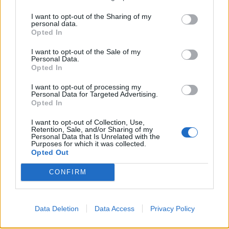
I want to opt-out of the Sharing of my
personal data.
Opted In
I want to opt-out of the Sale of my
Personal Data.
Opted In
I want to opt-out of processing my
Personal Data for Targeted Advertising.
Opted In
(VIDEOS) Αλλάζει ο υγειονομικός χάρτης στα
I want to opt-out of Collection, Use,
Δωδεκάνησα: Νέο Ακτινοθεραπευτικό Κέντρο και
Retention, Sale, and/or Sharing of my
ενίσχυση του ΕΣΥ στη Ρόδο, σύμφωνα με τον υπ. Υγείας,
Personal Data that Is Unrelated with the
Purposes for which it was collected.
Άδωνη Γεωργιάδη
Opted Out
CONFIRM
Data Deletion
Data Access
Privacy Policy