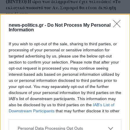
(ΒΙΝΤΕΟ) Η ώρα των διλημμάτων έχει τελειώσει: «Το
εκλογικό ποσοστό του Αν. Σαμαρά θα είναι έκπληξη
για όλους»
news-politics.gr -
Do Not Process My Personal
Information
If you wish to opt-out of the sale, sharing to third parties, or
processing of your personal or sensitive information for
targeted advertising by us, please use the below opt-out
section to confirm your selection. Please note that after your
opt-out request is processed you may continue seeing
interest-based ads based on personal information utilized by
us or personal information disclosed to third parties prior to
your opt-out. You may separately opt-out of the further
disclosure of your personal information by third parties on the
Γ. Ξηραδάκης: «Ολιγοπωλιακή δομή στην Ελληνική
IAB’s list of downstream participants. This information may
Ακτοπλοΐα – Ποιοι ελέγχουν το 60% του συνολικού
also be disclosed by us to third parties on the
IAB’s List of
στόλου»
Downstream Participants
that may further disclose it to other
third parties.
Personal Data Processing Opt Outs