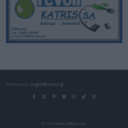
Επικοινωνία:
pegkyd@yahoo.gr
Facebook
X
Pinterest
Vimeo
WhatsApp
TikTok
Instagram
(Twitter)
© 2026
news-politics.com
.