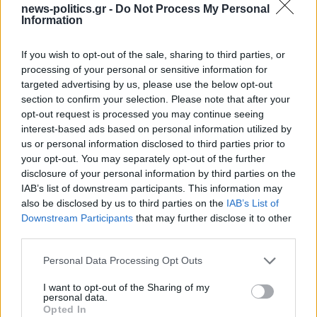
news-politics.gr -
Do Not Process My Personal
Information
(ΒΙΝΤΕΟ) Η ώρα των διλημμάτων έχει τελειώσει: «Το
If you wish to opt-out of the sale, sharing to third parties, or
εκλογικό ποσοστό του Αν. Σαμαρά θα είναι έκπληξη
processing of your personal or sensitive information for
για όλους»
targeted advertising by us, please use the below opt-out
section to confirm your selection. Please note that after your
opt-out request is processed you may continue seeing
interest-based ads based on personal information utilized by
us or personal information disclosed to third parties prior to
your opt-out. You may separately opt-out of the further
disclosure of your personal information by third parties on the
IAB’s list of downstream participants. This information may
also be disclosed by us to third parties on the
IAB’s List of
Downstream Participants
that may further disclose it to other
third parties.
Personal Data Processing Opt Outs
I want to opt-out of the Sharing of my
Γ. Ξηραδάκης: «Ολιγοπωλιακή δομή στην Ελληνική
personal data.
Ακτοπλοΐα – Ποιοι ελέγχουν το 60% του συνολικού
Opted In