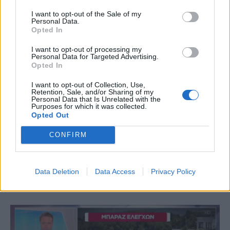
στόλου»
I want to opt-out of the Sale of my
Personal Data.
Opted In
I want to opt-out of processing my
Personal Data for Targeted Advertising.
Opted In
I want to opt-out of Collection, Use,
Retention, Sale, and/or Sharing of my
Personal Data that Is Unrelated with the
Purposes for which it was collected.
Opted Out
CONFIRM
(VIDEOS) Αλλάζει ο υγειονομικός χάρτης στα
Δωδεκάνησα: Νέο Ακτινοθεραπευτικό Κέντρο και
Data Deletion
Data Access
Privacy Policy
ενίσχυση του ΕΣΥ στη Ρόδο, σύμφωνα με τον υπ. Υγείας,
Άδωνη Γεωργιάδη