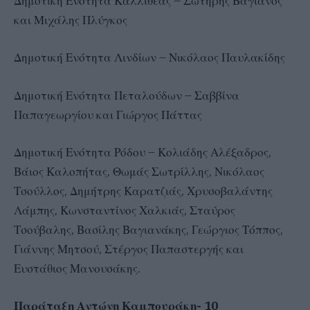
Δημοτική Ενότητα Καλλιθέας – Σωτήρης Βαγιανός
και Μιχάλης Πλύγκος
Δημοτική Ενότητα Λινδίων – Νικόλαος Παυλακίδης
Δημοτική Ενότητα Πεταλούδων – Σαββίνα
Παπαγεωργίου και Γιώργος Πάττας
Δημοτική Ενότητα Ρόδου – Κολιάδης Αλέξαδρος,
Βάιος Καλοπήτας, Θωμάς Σωτρίλλης, Νικόλαος
Τσούλλος, Δημήτρης Καρατζιάς, Χρυσοβαλάντης
Λάμπης, Κωνσταντίνος Χαλκιάς, Σταύρος
Τσούβαλης, Βασίλης Βαγιανάκης, Γεώργιος Τόππος,
Γιάννης Μητσού, Στέργος Παπαστεργής και
Ευστάθιος Μανουσάκης.
Παράταξη Αντώνη Καμπουράκη- 10