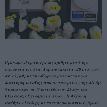
Προσωρινά κρατούμενος κρίθηκε μετά την
απολογία του ένας Αλβανός ηλικίας 30 ετών που
συνελήφθη με την 47χρονη μητέρα του για
διακίνηση κοκαϊνης από αστυνομικούς της Δίωξης
Ναρκωτικών της Υποδιεύθυνσης Δίωξης και
Εξιχνίασης Εγκλημάτων Ρόδου. Η 47χρονη
αφέθηκε ελεύθερη με τους περιοριστικούς όρους