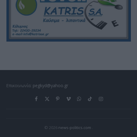
Επικοινωνία:
pegkyd@yahoo.gr
Facebook
X
Pinterest
Vimeo
WhatsApp
TikTok
Instagram
(Twitter)
© 2026
news-politics.com
.