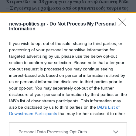
Χειροπέδες σε 43χρονη για εμπορία ανηλίκου στη Ρόδο
– Συγκέντρωνε χρήματα από συμπονετικούς τουρίστες
news-politics.gr -
Do Not Process My Personal
Information
If you wish to opt-out of the sale, sharing to third parties, or
processing of your personal or sensitive information for
targeted advertising by us, please use the below opt-out
section to confirm your selection. Please note that after your
opt-out request is processed you may continue seeing
interest-based ads based on personal information utilized by
us or personal information disclosed to third parties prior to
your opt-out. You may separately opt-out of the further
disclosure of your personal information by third parties on the
Στενά του Ορμούζ: Ιράν και Ομάν συμφώνησαν στη
IAB’s list of downstream participants. This information may
διαδρομή των πλοίων, εκκρεμούν κρίσιμες
also be disclosed by us to third parties on the
IAB’s List of
λεπτομέρειες
Downstream Participants
that may further disclose it to other
third parties.
Personal Data Processing Opt Outs