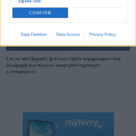
Opted Out
CONFIRM
Data Deletion
Data Access
Privacy Policy
Στενά του Ορμούζ: Ιράν και Ομάν συμφώνησαν στη
διαδρομή των πλοίων, εκκρεμούν κρίσιμες
λεπτομέρειες