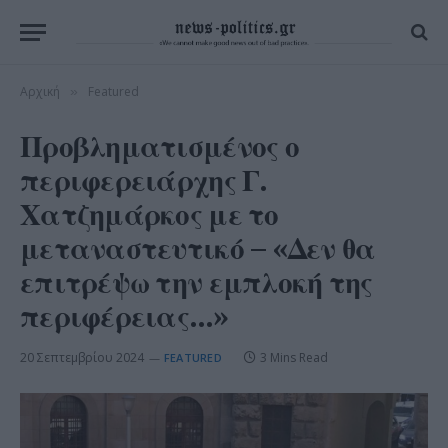
Αρχική
Featured
»
Προβληματισμένος ο
περιφερειάρχης Γ.
Χατζημάρκος με το
μεταναστευτικό – «Δεν θα
επιτρέψω την εμπλοκή της
περιφέρειας…»
20 Σεπτεμβρίου 2024
3 Mins Read
FEATURED