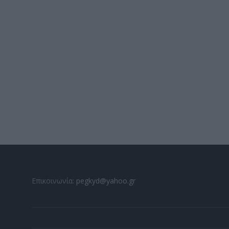
Επικοινωνία:
pegkyd@yahoo.gr