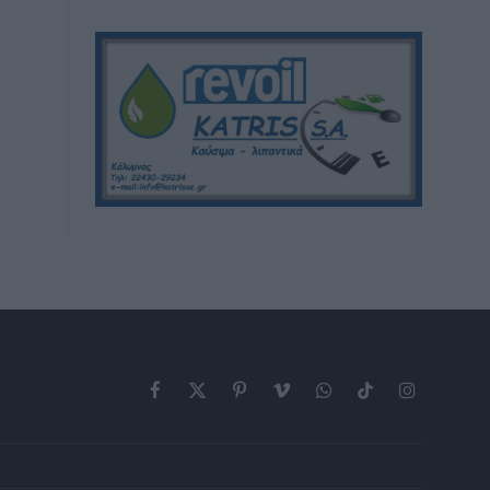
Facebook
X
Pinterest
Vimeo
WhatsApp
TikTok
Instagram
(Twitter)