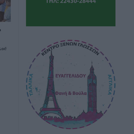
ο
κού