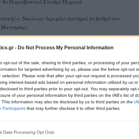
ν 4ο Πυροσβεστικό Σταθμό Πειραιά.
εστικής κ. Νικόλαος Ιερεμίας διατηρεί το βαθμό του
 Μαγνησίας.
οήχθη ο κ. Δημήτρης Μενεμενλής.
ics.gr -
Do Not Process My Personal Information
to opt-out of the sale, sharing to third parties, or processing of your per
ευθυντής της Α’ Αστυνομικής
formation for targeted advertising by us, please use the below opt-out s
r selection. Please note that after your opt-out request is processed y
σου ο Ταξίαρχος
eing interest-based ads based on personal information utilized by us or
disclosed to third parties prior to your opt-out. You may separately opt-
ώτης
losure of your personal information by third parties on the IAB’s list of
. This information may also be disclosed by us to third parties on the
IA
Participants
that may further disclose it to other third parties.
τηκαν οι κρίσεις των Αστυνομικών Διευθυντών της
l Data Processing Opt Outs
 Συμβούλιο του Σώματος, υπό την Προεδρία του