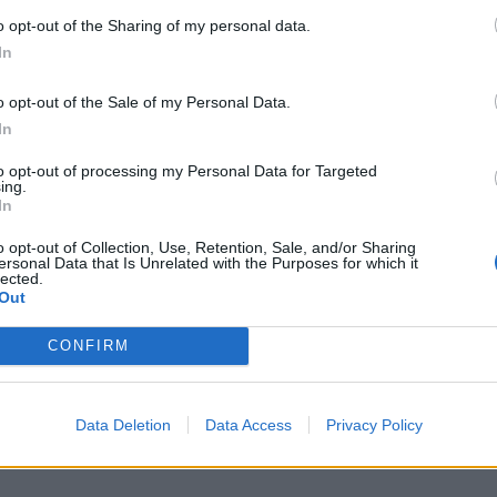
τράτηγου Δημήτριου Μάλλιου και τη συμμετοχή των
o opt-out of the Sharing of my personal data.
τη Πούπουζα και Χαράλαμπου Καλογήρου.
In
o opt-out of the Sale of my Personal Data.
αθμό του Αστυνομικού Διευθυντή και στην υπηρεσία
In
 και Θέμης Καλαμάτας.
to opt-out of processing my Personal Data for Targeted
ing.
ς Αστυνομίας, Αντιστράτηγου Δημήτριου Μάλλιου,
In
ίαρχοι της Ελληνικής Αστυνομίας και στην Α’
o opt-out of Collection, Use, Retention, Sale, and/or Sharing
οθετήθηκε ως διευθυντής ο κ. Κωνσταντίνος
ersonal Data that Is Unrelated with the Purposes for which it
lected.
πης.
Out
CONFIRM
θα ακολουθήσουν τις προσεχείς ημέρες.
Data Deletion
Data Access
Privacy Policy