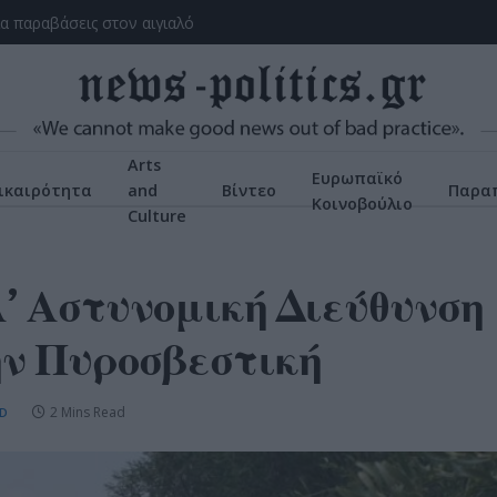
ια παραβάσεις στον αιγιαλό
Arts
Ευρωπαϊκό
ικαιρότητα
and
Βίντεο
Παρα
Κοινοβούλιο
Culture
Α’ Αστυνομική Διεύθυνση
ην Πυροσβεστική
2 Mins Read
D