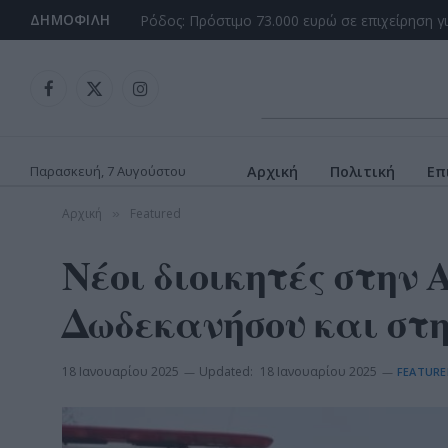
ΔΗΜΟΦΙΛΉ
Ρόδος: Πρόστιμο 73.000 ευρώ σε επιχείρηση γ
Facebook
X
Instagram
(Twitter)
Παρασκευή, 7 Αυγούστου
Αρχική
Πολιτική
Επ
Αρχική
Featured
»
Νέοι διοικητές στην 
Δωδεκανήσου και στ
18 Ιανουαρίου 2025
Updated:
18 Ιανουαρίου 2025
FEATURE