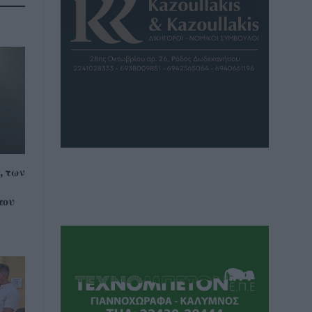
, των
του