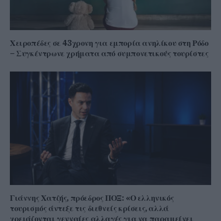
Χειροπέδες σε 43χρονη για εμπορία ανηλίκου στη Ρόδο
– Συγκέντρωνε χρήματα από συμπονετικούς τουρίστες
Γιάννης Χατζής, πρόεδρος ΠΟΞ: «Ο ελληνικός
τουρισμός άντεξε τις διεθνείς κρίσεις, αλλά
χρειάζονται γενναίες αλλαγές για να παραμείνει