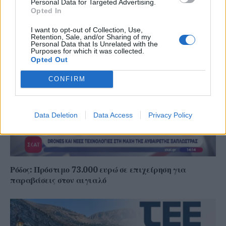
Γ. Ξηραδάκης: «Ολιγοπωλιακή δομή στην Ελληνική
Personal Data for Targeted Advertising.
Ακτοπλοΐα – Ποιοι ελέγχουν το 60% του συνολικού
Opted In
στόλου»
I want to opt-out of Collection, Use,
Retention, Sale, and/or Sharing of my
Personal Data that Is Unrelated with the
Purposes for which it was collected.
Opted Out
CONFIRM
Data Deletion
Data Access
Privacy Policy
Ρόδος: Πρόστιμο 73.000 ευρώ σε επιχείρηση για
παραβάσεις στον αιγιαλό