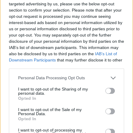
targeted advertising by us, please use the below opt-out
section to confirm your selection. Please note that after your
opt-out request is processed you may continue seeing
interest-based ads based on personal information utilized by
us or personal information disclosed to third parties prior to
(Videos) Από τη συνεργασία στη σύγκρουση: Η
your opt-out. You may separately opt-out of the further
συνέντευξη Γ. Μαστροκούκου και Μ. Πλάτση και τα
disclosure of your personal information by third parties on the
ερωτήματα του ΤΕΕ για τις αναθέσεις
IAB’s list of downstream participants. This information may
also be disclosed by us to third parties on the
IAB’s List of
Downstream Participants
that may further disclose it to other
third parties.
Personal Data Processing Opt Outs
I want to opt-out of the Sharing of my
personal data.
Opted In
I want to opt-out of the Sale of my
Personal Data.
Opted In
I want to opt-out of processing my