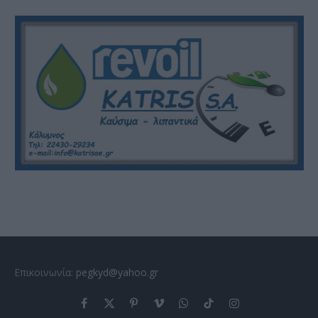
Επικοινωνία:
pegkyd@yahoo.gr
Facebook
X
Pinterest
Vimeo
WhatsApp
TikTok
Instagram