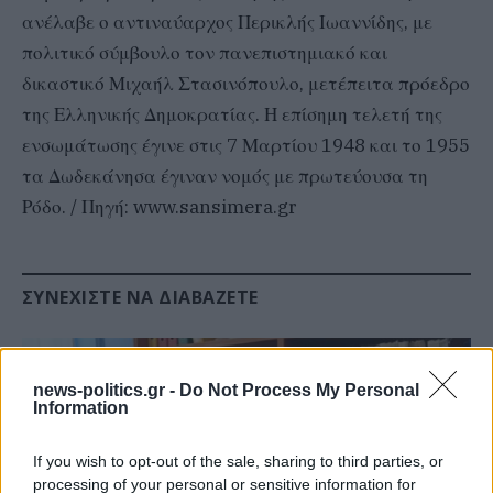
ανέλαβε ο αντιναύαρχος Περικλής Ιωαννίδης, με
πολιτικό σύμβουλο τον πανεπιστημιακό και
δικαστικό Μιχαήλ Στασινόπουλο, μετέπειτα πρόεδρο
της Ελληνικής Δημοκρατίας. Η επίσημη τελετή της
ενσωμάτωσης έγινε στις 7 Μαρτίου 1948 και το 1955
τα Δωδεκάνησα έγιναν νομός με πρωτεύουσα τη
Ρόδο. / Πηγή: www.sansimera.gr
ΣΥΝΕΧΊΣΤΕ ΝΑ ΔΙΑΒΆΖΕΤΕ
news-politics.gr -
Do Not Process My Personal
Information
If you wish to opt-out of the sale, sharing to third parties, or
processing of your personal or sensitive information for