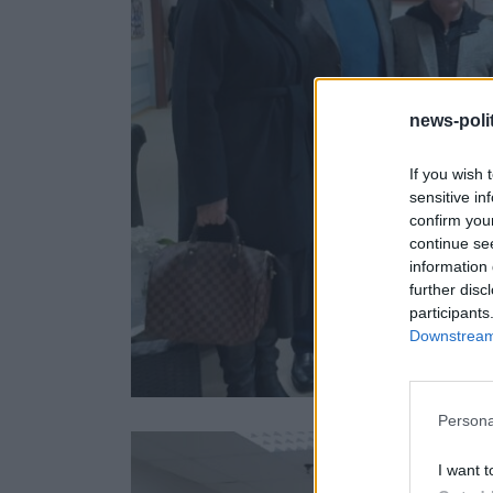
news-polit
If you wish 
sensitive in
confirm you
continue se
information 
further disc
participants
Downstream 
Persona
I want t