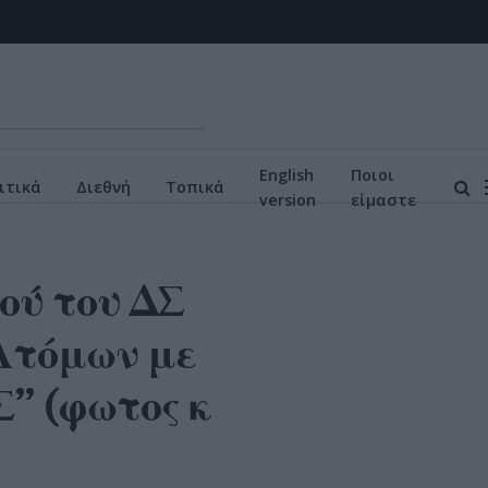
English
Ποιοι
ιτικά
Διεθνή
Τοπικά
version
είμαστε
ού του ΔΣ
 Ατόμων με
 (φωτος κ