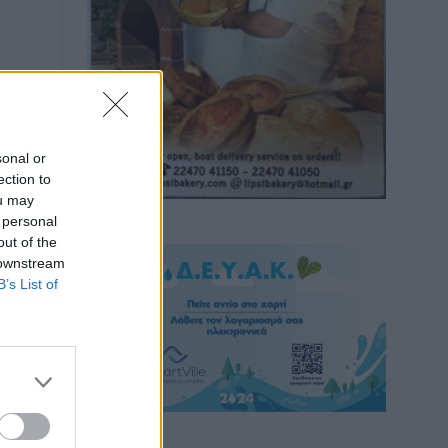
sonal or
ection to
ou may
 personal
out of the
 downstream
B’s List of