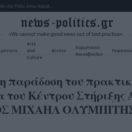
Το ατύχημα του Ρόμπερτ Πλαντ, των Led Zeppelin στη Ρόδο όπου παραλίγο να χάσει τη γυναίκα του (video)
Arts
Ευρωπαϊκό
ιρότητα
and
Βίντεο
Παραπολ
Κοινοβούλιο
Culture
 η παράδοση του πρακτικ
α του Κέντρου Στήριξης
ΟΣ ΜΙΧΑΗΛ ΟΛΥΜΠΙΤΗΣ”