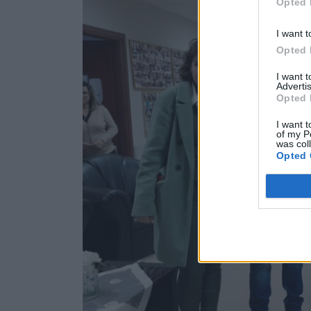
Opted 
I want t
Opted 
I want 
Advertis
Opted 
I want t
of my P
was col
Opted 