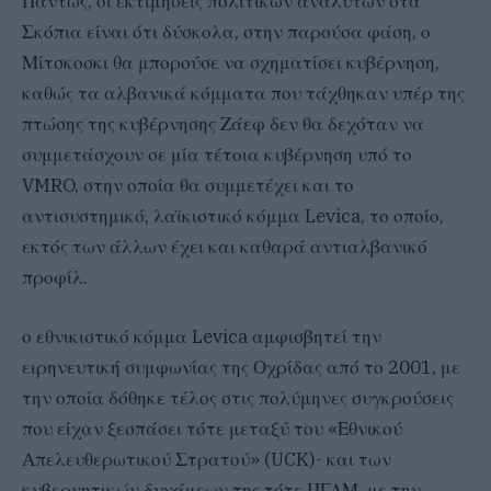
Πάντως, οι εκτιμήσεις πολιτικών αναλυτών στα
Σκόπια είναι ότι δύσκολα, στην παρούσα φάση, ο
Μίτσκοσκι θα μπορούσε να σχηματίσει κυβέρνηση,
καθώς τα αλβανικά κόμματα που τάχθηκαν υπέρ της
πτώσης της κυβέρνησης Ζάεφ δεν θα δεχόταν να
συμμετάσχουν σε μία τέτοια κυβέρνηση υπό το
VMRO, στην οποία θα συμμετέχει και το
αντισυστημικό, λαϊκιστικό κόμμα Levica, το οποίο,
εκτός των άλλων έχει και καθαρά αντιαλβανικό
προφίλ.
ο εθνικιστικό κόμμα Levica αμφισβητεί την
ειρηνευτική συμφωνίας της Οχρίδας από το 2001, με
την οποία δόθηκε τέλος στις πολύμηνες συγκρούσεις
που είχαν ξεσπάσει τότε μεταξύ του «Εθνικού
Απελευθερωτικού Στρατού» (UCK)- και των
κυβερνητικών δυνάμεων της τότε ΠΓΔΜ, με την