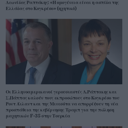
Λεωνίδας Ραπτάκης: «Η ομογένεια είναι η ασπίδα της
Ελλάδας στο Κογκρέσο» (ηχητικό)
Οι Ελληνοαμερικανοί γερουσιαστές Λ.Ράπτακης και
Σ.Πάππας καλούν τους εκπροσώπους στο Κογκρέσο του
Ροντ Άιλαντ και της Μινεσότα να απορρίψουν τη νέα
προσπάθεια της κυβέρνησης Τραμπ για την πώληση
μαχητικών F-35 στην Τουρκία