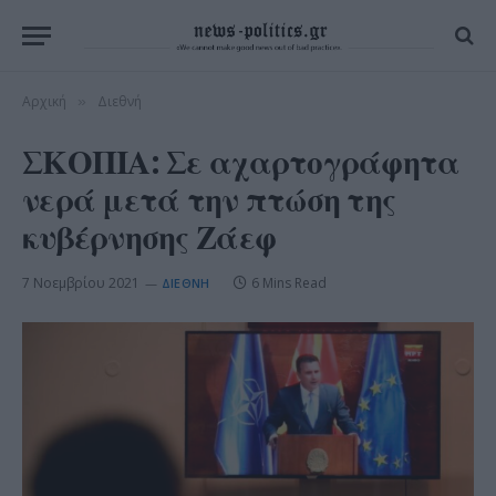
Αρχική
Διεθνή
»
ΣΚΟΠΙΑ: Σε αχαρτογράφητα
νερά μετά την πτώση της
κυβέρνησης Ζάεφ
7 Νοεμβρίου 2021
6 Mins Read
ΔΙΕΘΝΉ