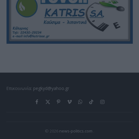
Επικοινωνία:
pegkyd@yahoo.gr
Facebook
X
Pinterest
Vimeo
WhatsApp
TikTok
Instagram
(Twitter)
© 2026
news-politics.com
.