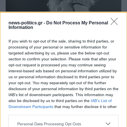
news-politics.gr -
Do Not Process My Personal
Information
Το ατύχημα του Ρόμπερτ Πλαντ, των Led Zeppelin
στη Ρόδο όπου παραλίγο να χάσει τη γυναίκα του
If you wish to opt-out of the sale, sharing to third parties, or
(video)
processing of your personal or sensitive information for
targeted advertising by us, please use the below opt-out
section to confirm your selection. Please note that after your
opt-out request is processed you may continue seeing
interest-based ads based on personal information utilized by
us or personal information disclosed to third parties prior to
your opt-out. You may separately opt-out of the further
disclosure of your personal information by third parties on the
IAB’s list of downstream participants. This information may
also be disclosed by us to third parties on the
IAB’s List of
Downstream Participants
that may further disclose it to other
third parties.
Personal Data Processing Opt Outs