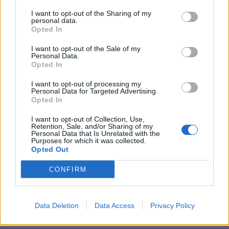
Χειροπέδες σε 43χρονη για εμπορία ανηλίκου στη Ρόδο
I want to opt-out of the Sharing of my
– Συγκέντρωνε χρήματα από συμπονετικούς τουρίστες
personal data.
Opted In
I want to opt-out of the Sale of my
Personal Data.
Opted In
I want to opt-out of processing my
Personal Data for Targeted Advertising.
Opted In
I want to opt-out of Collection, Use,
Retention, Sale, and/or Sharing of my
Personal Data that Is Unrelated with the
Purposes for which it was collected.
Opted Out
Στενά του Ορμούζ: Ιράν και Ομάν συμφώνησαν στη
CONFIRM
διαδρομή των πλοίων, εκκρεμούν κρίσιμες
λεπτομέρειες
Data Deletion
Data Access
Privacy Policy