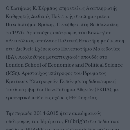
O Σωτήριος Κ. Σέρμπος υπηρετεί ως Αναπληρωτής
Καθηγητής Διεθνούς Πολιτικής στο Δημοκρίτειο
Πανεπιστήμιο Θράκης. Γεννήθηκε στη Θεσσαλονίκη
το 1976. Αριστούχος υπότροφος τoυ Κολλεγίου
«Ανατόλια», σπούδασε Πολιτική Επιστήμη με έμφαση
στις Διεθνείς Σχέσεις στο Πανεπιστήμιο Μακεδονίας
(BA). Ακολούθησε μεταπτυχιακές σπουδές στο
London School of Economics and Political Science
(MSc). Αριστούχος υπότροφος του Ιδρύματος
Κρατικών Υποτροφιών. Εκπόνησε τη διδακτορική
του διατριβή στο Πανεπιστήμιο Αθηνών (ΕΚΠΑ), με
ερευνητικό πεδίο τις σχέσεις ΕΕ-Τουρκίας.
Την περίοδο 2014-2015 ήταν ακαδημαϊκός
υπότροφος του Ιδρύματος Fulbright στο πεδίο των
σχέσεων ΗΠΑ-ΕΕ και των κρίσεων σε Ευρωζώνη και