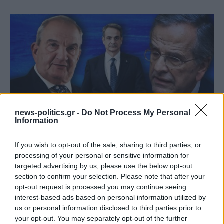
news-politics.gr -
Do Not Process My Personal
Information
(ΒΙΝΤΕΟ) Η ώρα των διλημμάτων έχει τελειώσει: «Το
If you wish to opt-out of the sale, sharing to third parties, or
εκλογικό ποσοστό του Αν. Σαμαρά θα είναι έκπληξη
processing of your personal or sensitive information for
για όλους»
targeted advertising by us, please use the below opt-out
section to confirm your selection. Please note that after your
opt-out request is processed you may continue seeing
interest-based ads based on personal information utilized by
us or personal information disclosed to third parties prior to
your opt-out. You may separately opt-out of the further