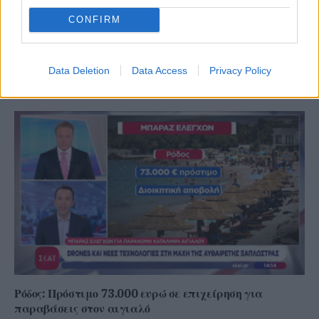
CONFIRM
(VIDEOS) Αλλάζει ο υγειονομικός χάρτης στα
Δωδεκάνησα: Νέο Ακτινοθεραπευτικό Κέντρο και
ενίσχυση του ΕΣΥ στη Ρόδο, σύμφωνα με τον υπ. Υγείας,
Data Deletion
Data Access
Privacy Policy
Άδωνη Γεωργιάδη
Ρόδος: Πρόστιμο 73.000 ευρώ σε επιχείρηση για
παραβάσεις στον αιγιαλό