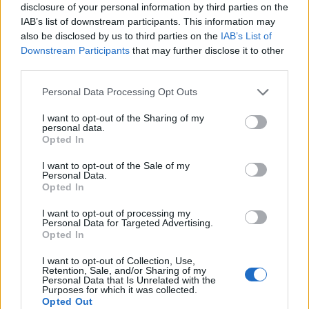
disclosure of your personal information by third parties on the
IAB’s list of downstream participants. This information may
also be disclosed by us to third parties on the
IAB’s List of
Downstream Participants
that may further disclose it to other
third parties.
Personal Data Processing Opt Outs
Γ. Ξηραδάκης: «Ολιγοπωλιακή δομή στην Ελληνική
I want to opt-out of the Sharing of my
personal data.
Ακτοπλοΐα – Ποιοι ελέγχουν το 60% του συνολικού
Opted In
στόλου»
I want to opt-out of the Sale of my
Personal Data.
Opted In
I want to opt-out of processing my
Personal Data for Targeted Advertising.
Opted In
I want to opt-out of Collection, Use,
Retention, Sale, and/or Sharing of my
Personal Data that Is Unrelated with the
Purposes for which it was collected.
Opted Out