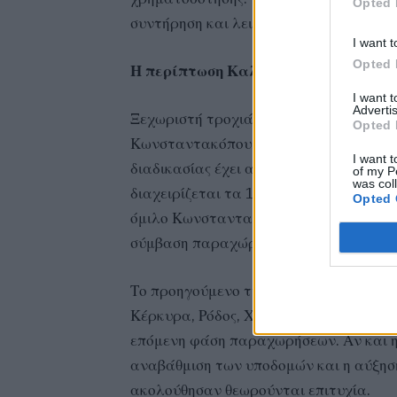
Opted 
συντήρηση και λειτουργία των μικρότε
I want t
Opted 
Η περίπτωση Καλαμάτας και το προ
I want 
Advertis
Ξεχωριστή τροχιά ακολουθεί το αερο
Opted 
Κωνσταντακόπουλος», που παραχωρείτα
I want t
διαδικασίας έχει ανακηρυχθεί κοινοπρα
of my P
was col
διαχειρίζεται τα 14 μεγαλύτερα περιφ
Opted 
όμιλο Κωνσταντακόπουλου (συμφερόντω
σύμβαση παραχώρησης αναμένεται να υ
Το προηγούμενο της Fraport Greece μ
Κέρκυρα, Ρόδος, Χανιά κ.ά.) λειτουργεί
επόμενη φάση παραχωρήσεων. Αν και η 
αναβάθμιση των υποδομών και η αύξηση
ακολούθησαν θεωρούνται επιτυχία.