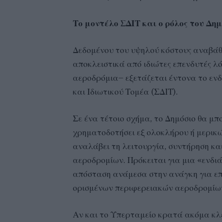
Το μοντέλο ΣΔΙΤ και ο ρόλος του Δη
Δεδομένου του υψηλού κόστους αναβάθ
αποκλειστικά από ιδιώτες επενδυτές λ
αεροδρόμια– εξετάζεται έντονα το εν
και Ιδιωτικού Τομέα (ΣΔΙΤ).
Σε ένα τέτοιο σχήμα, το Δημόσιο θα μ
χρηματοδοτήσει εξ ολοκλήρου ή μερικώ
αναλάβει τη λειτουργία, συντήρηση κα
αεροδρομίων. Πρόκειται για μια «ενδι
απόσταση ανάμεσα στην ανάγκη για επ
ορισμένων περιφερειακών αεροδρομίω
Αν και το Υπερταμείο κρατά ακόμα κλε