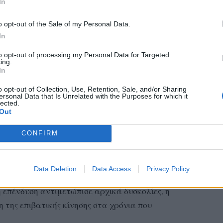
In
ρων.
o opt-out of the Sale of my Personal Data.
In
ηγούμενο των 14
to opt-out of processing my Personal Data for Targeted
ing.
δρόμιο της Καλαμάτας «Καπετάν Βασίλης
In
ι μέσω ανεξάρτητου διαγωνισμού. Νικητής της
o opt-out of Collection, Use, Retention, Sale, and/or Sharing
ξία με επικεφαλής τη γερμανική Fraport (που ήδη
ersonal Data that Is Unrelated with the Purposes for which it
lected.
ερειακά αεροδρόμια), τον όμιλο Κοπελούζου και τον
Out
ν της οικογένειας πίσω από το Costa Navarino). Η
CONFIRM
πογραφεί μέχρι το τέλος του 2025.
ε τα 14 περιφερειακά αεροδρόμια (Θεσσαλονίκη,
Data Deletion
Data Access
Privacy Policy
 ως οδηγός, αλλά και μέτρο σύγκρισης για την
επένδυση αντιμετώπισε αρχικά δυσκολίες, η
 της επιβατικής κίνησης στα χρόνια που