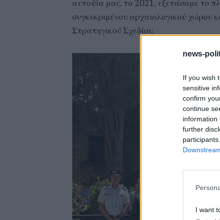
αυτοψία μας, το 2021, εξετάσαμε το π
συγκεκριμένου αρχαιολογικού χώρου 
Στρατηγικού Σχεδίου.
news-polit
If you wish 
sensitive in
confirm you
continue se
information 
further disc
participants
Downstream 
Persona
I want t