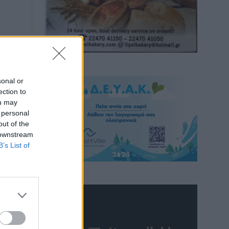
sonal or
ection to
ou may
 personal
out of the
 downstream
B’s List of