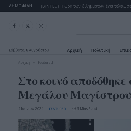
ΔΗΜΟΦΙΛΉ
Facebook
X
Instagram
(Twitter)
Σάββατο, 8 Αυγούστου
Αρχική
Πολιτική
Επικ
Αρχική
Featured
»
Στο κοινό αποδόθηκε
Μεγάλου Μαγίστρο
4 Ιουνίου 2024
5 Mins Read
FEATURED