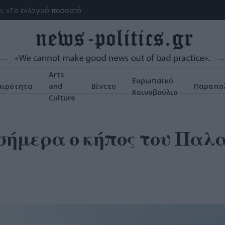
(ΒΙΝΤΕΟ) Η ώρα των διλημμάτων έχει τελειώσει: «Το εκλογικό ποσοστό του Αν. Σαμαρά θα είναι έκπληξη για όλους»
Arts
Ευρωπαϊκό
αιρότητα
and
Βίντεο
Παραπολ
Κοινοβούλιο
Culture
 σήμερα ο κήπος του Παλ
υ