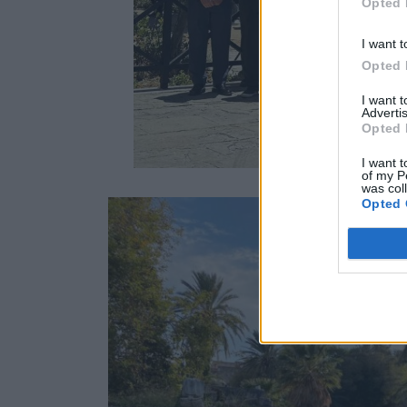
Opted 
I want t
Opted 
I want 
Advertis
Opted 
I want t
of my P
was col
Opted 