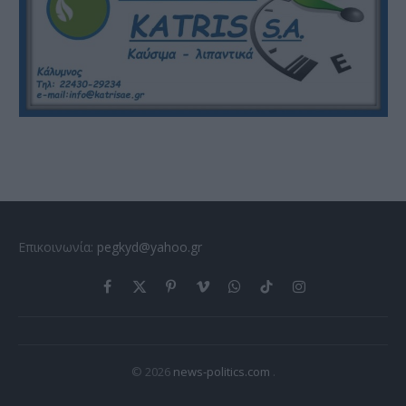
Επικοινωνία:
pegkyd@yahoo.gr
Facebook
X
Pinterest
Vimeo
WhatsApp
TikTok
Instagram
(Twitter)
© 2026
news-politics.com
.