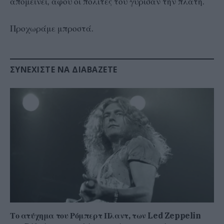
απομείνει, αφού οι πολίτες του γύρισαν την πλάτη.
Προχωράμε μπροστά.
ΣΥΝΕΧΊΣΤΕ ΝΑ ΔΙΑΒΆΖΕΤΕ
Το ατύχημα του Ρόμπερτ Πλαντ, των Led Zeppelin