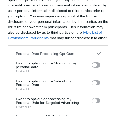
ανταγωνιστικός» (ηχητικό)
interest-based ads based on personal information utilized by
us or personal information disclosed to third parties prior to
your opt-out. You may separately opt-out of the further
disclosure of your personal information by third parties on the
IAB’s list of downstream participants. This information may
also be disclosed by us to third parties on the
IAB’s List of
Downstream Participants
that may further disclose it to other
third parties.
Personal Data Processing Opt Outs
I want to opt-out of the Sharing of my
personal data.
Opted In
Φεύγει ο ένας μετά τον άλλον: Μπαράζ αποχωρήσεων
I want to opt-out of the Sale of my
Personal Data.
από το κόμμα Καρυστιανού – Εκτός η Κατερίνα
Opted In
Μουτσάτσου και δύο μέλη
I want to opt-out of processing my
Personal Data for Targeted Advertising.
Opted In