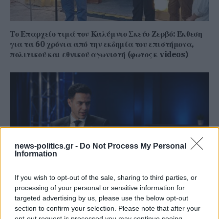
Το Επαρχείο τιμά τον Καλύμνιο Σκεύο Ζερβό: Έκθεση
για τα 60 χρόνια από την εκδημία του επιστήμονα,
πολιτικού και εθνικού αγωνιστή (φωτος κ videos)
news-politics.gr -
Do Not Process My Personal
Information
If you wish to opt-out of the sale, sharing to third parties, or
processing of your personal or sensitive information for
Γιάννης Χατζής, πρόεδρος ΠΟΞ: «Ο ελληνικός
targeted advertising by us, please use the below opt-out
τουρισμός άντεξε τις διεθνείς κρίσεις, αλλά
section to confirm your selection. Please note that after your
χρειάζονται γενναίες αλλαγές για να παραμείνει
opt-out request is processed you may continue seeing