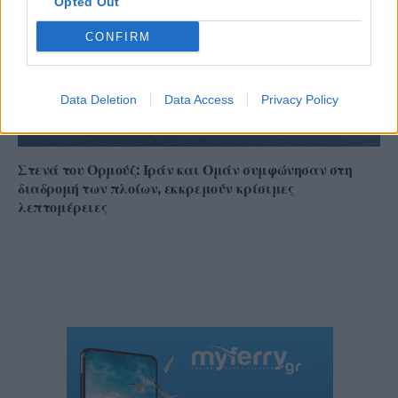
Opted Out
CONFIRM
Data Deletion
Data Access
Privacy Policy
Στενά του Ορμούζ: Ιράν και Ομάν συμφώνησαν στη
διαδρομή των πλοίων, εκκρεμούν κρίσιμες
λεπτομέρειες