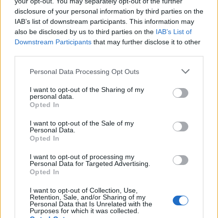
your opt-out. You may separately opt-out of the further
στη Ρόδο όπου παραλίγο να χάσει τη γυναίκα του
disclosure of your personal information by third parties on the
(video)
IAB’s list of downstream participants. This information may
also be disclosed by us to third parties on the
IAB’s List of
Downstream Participants
that may further disclose it to other
third parties.
Personal Data Processing Opt Outs
I want to opt-out of the Sharing of my
personal data.
Opted In
I want to opt-out of the Sale of my
Personal Data.
Opted In
I want to opt-out of processing my
Χειροπέδες σε 43χρονη για εμπορία ανηλίκου στη Ρόδο
Personal Data for Targeted Advertising.
– Συγκέντρωνε χρήματα από συμπονετικούς τουρίστες
Opted In
I want to opt-out of Collection, Use,
Retention, Sale, and/or Sharing of my
Personal Data that Is Unrelated with the
Purposes for which it was collected.