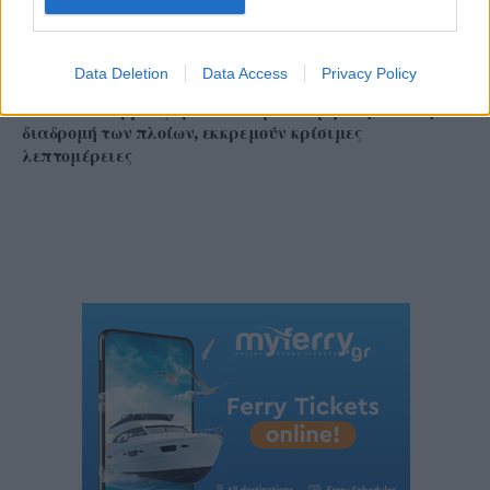
Data Deletion
Data Access
Privacy Policy
Στενά του Ορμούζ: Ιράν και Ομάν συμφώνησαν στη
διαδρομή των πλοίων, εκκρεμούν κρίσιμες
λεπτομέρειες