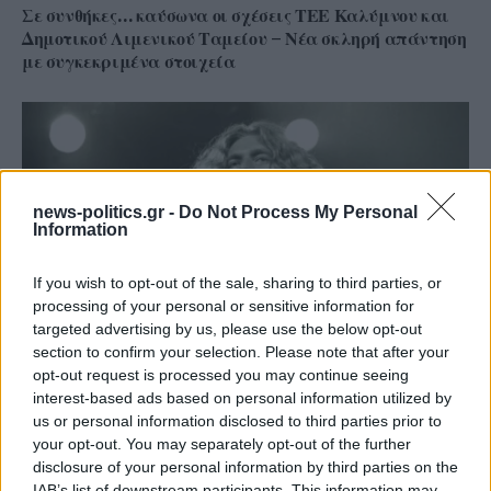
Σε συνθήκες… καύσωνα οι σχέσεις ΤΕΕ Καλύμνου και
Δημοτικού Λιμενικού Ταμείου – Νέα σκληρή απάντηση
με συγκεκριμένα στοιχεία
news-politics.gr -
Do Not Process My Personal
Information
If you wish to opt-out of the sale, sharing to third parties, or
processing of your personal or sensitive information for
targeted advertising by us, please use the below opt-out
section to confirm your selection. Please note that after your
opt-out request is processed you may continue seeing
Το ατύχημα του Ρόμπερτ Πλαντ, των Led Zeppelin
interest-based ads based on personal information utilized by
στη Ρόδο όπου παραλίγο να χάσει τη γυναίκα του
us or personal information disclosed to third parties prior to
(video)
your opt-out. You may separately opt-out of the further
disclosure of your personal information by third parties on the
IAB’s list of downstream participants. This information may