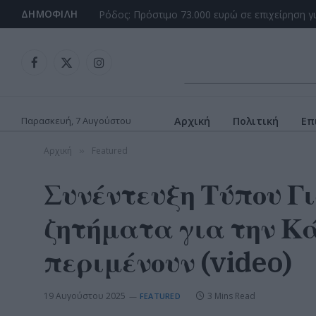
ΔΗΜΟΦΙΛΉ
Ρόδος: Πρόστιμο 73.000 ευρώ σε επιχείρηση γ
Facebook
X
Instagram
(Twitter)
Παρασκευή, 7 Αυγούστου
Αρχική
Πολιτική
Επ
Αρχική
Featured
»
Συνέντευξη Τύπου Γ
ζητήματα για την Κά
περιμένουν (video)
19 Αυγούστου 2025
3 Mins Read
FEATURED