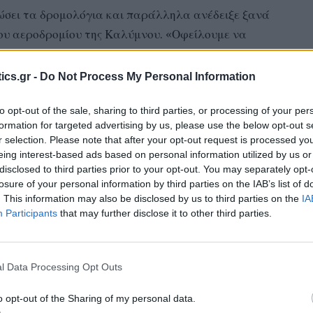
θώσει τα δρομολόγια και παράλληλα ανέδειξε ξανά
του αεροδρομίου της Καλύμνου. «Οφείλουμε να
φιλική και πιο εύκολη, είτε αεροπορικώς είτε
ics.gr -
Do Not Process My Personal Information
to opt-out of the sale, sharing to third parties, or processing of your per
formation for targeted advertising by us, please use the below opt-out s
r selection. Please note that after your opt-out request is processed y
κή χαρά του Αγίου Στεφάνου, έργο για το οποίο
eing interest-based ads based on personal information utilized by us or
τόσο να έχει ολοκληρωθεί η διαδικασία παραλαβής
disclosed to third parties prior to your opt-out. You may separately opt-
losure of your personal information by third parties on the IAB’s list of
. This information may also be disclosed by us to third parties on the
IA
Participants
that may further disclose it to other third parties.
ηση έχει δημιουργήσει προβλήματα, καθώς τις
 άτομα με παραβατικές συμπεριφορές, που δεν
ή οφείλει να επισπεύσει τις διαδικασίες ώστε οι
l Data Processing Opt Outs
αιδική χαρά», σημείωσε.
o opt-out of the Sharing of my personal data.