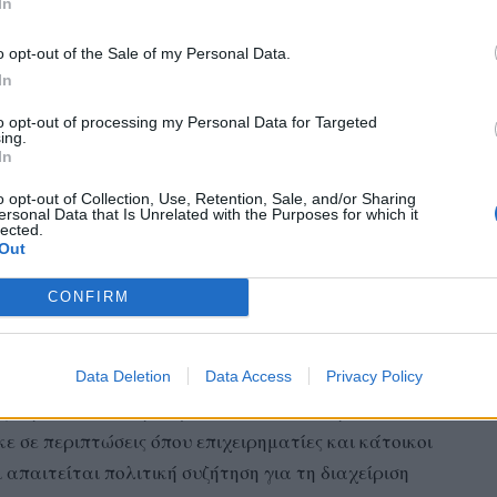
In
o opt-out of the Sale of my Personal Data.
 και επικίνδυνο πρόβλημα της πτώσης βράχων σε
In
ς στον δρόμο προς την Παλιόνησο. Ο κ. Μαύρος
to opt-out of processing my Personal Data for Targeted
εί σοβαρούς κινδύνους, ειδικά ενόψει χειμερινής
ing.
In
Αρχή να δράσει άμεσα.
o opt-out of Collection, Use, Retention, Sale, and/or Sharing
ersonal Data that Is Unrelated with the Purposes for which it
γάλη μελέτη που θα καλύψει όλο το νησί. Υπάρχουν
lected.
Out
 μπορούν να αντιμετωπιστούν με διαδικασίες
ιστικά.
CONFIRM
Data Deletion
Data Access
Privacy Policy
ιψυδρίας, που επηρεάζει τόσο τα νοικοκυριά όσο και
κε σε περιπτώσεις όπου επιχειρηματίες και κάτοικοι
 απαιτείται πολιτική συζήτηση για τη διαχείριση