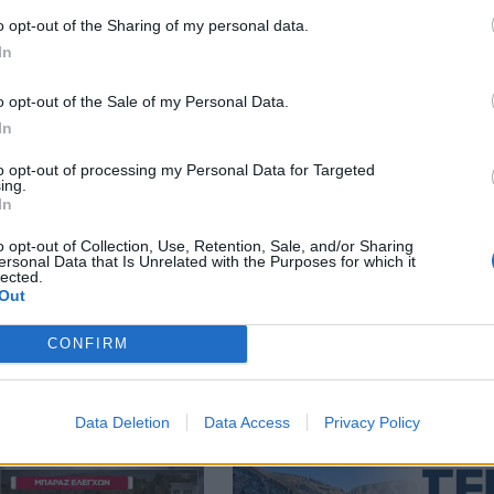
o opt-out of the Sharing of my personal data.
In
o opt-out of the Sale of my Personal Data.
In
to opt-out of processing my Personal Data for Targeted
ing.
In
o opt-out of Collection, Use, Retention, Sale, and/or Sharing
ersonal Data that Is Unrelated with the Purposes for which it
lected.
Out
 ώρα των διλημμάτων
Γ. Ξηραδάκης: «Ολιγοπωλιακή 
CONFIRM
σει: «Το εκλογικό
στην Ελληνική Ακτοπλοΐα – Ποι
υ Αν. Σαμαρά θα είναι
ελέγχουν το 60% του συνολικού
 όλους»
στόλου»
Data Deletion
Data Access
Privacy Policy