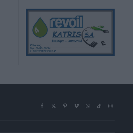
Facebook
X
Pinterest
Vimeo
WhatsApp
TikTok
Instagram
(Twitter)