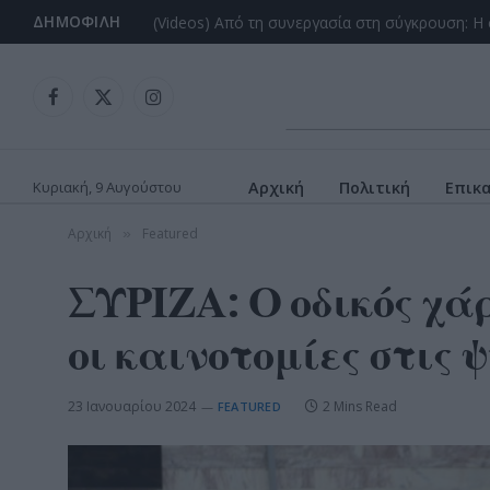
ΔΗΜΟΦΙΛΉ
Facebook
X
Instagram
(Twitter)
Κυριακή, 9 Αυγούστου
Αρχική
Πολιτική
Επικ
Αρχική
Featured
»
ΣΥΡΙΖΑ: Ο οδικός χά
οι καινοτομίες στις 
23 Ιανουαρίου 2024
2 Mins Read
FEATURED