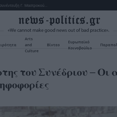
(Videos) Από τη συνεργασία στη σύγκρουση: Η συνέντευξη Γ. Μαστροκούκου και Μ. Πλάτση και τα ερωτήματα του ΤΕΕ για τις αναθέσεις
Arts
Ευρωπαϊκό
αιρότητα
and
Βίντεο
Παραπολ
Κοινοβούλιο
Culture
ρτης του Συνέδριου – Οι 
ψηφοφορίες