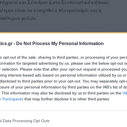
τόχρονα και Σύνεδρος ή στο Συντονιστικό κάποιας
τρου είναι να ενισχυθεί ο πλουραλισμός και η
ισσότερων μελών.
αι παρά τις πρόσφατες αποχωρήσεις, δεν θα εκλεγεί
ση του ίδιου του Οργάνου, υιοθετώντας την
ics.gr -
Do Not Process My Personal Information
 Πηγές από την Κουμουνδούρου πάντως, αφήνουν
το μέλλον, ακόμα και πριν το τακτικό Συνέδριο.
to opt-out of the sale, sharing to third parties, or processing of your per
formation for targeted advertising by us, please use the below opt-out s
r selection. Please note that after your opt-out request is processed y
κή αντιπολίτευση, στόχος του κόμματος είναι η
eing interest-based ads based on personal information utilized by us or
ηση, αλλά και η αυτοκριτική.
disclosed to third parties prior to your opt-out. You may separately opt-
losure of your personal information by third parties on the IAB’s list of
. This information may also be disclosed by us to third parties on the
IA
ις ισχυρότερες δυνάμεις της ευρωπαϊκής
Participants
that may further disclose it to other third parties.
προοδευτικής συνεργασίας σε ευρωπαϊκό επίπεδο
α στις ευρωεκλογές, για την αλλαγή των
κρατική, Κοινωνική και Πράσινη Ευρώπη
» λένε
l Data Processing Opt Outs