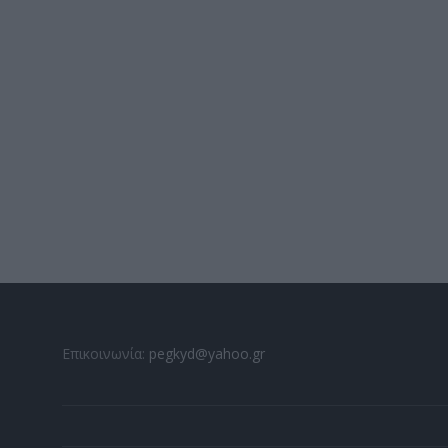
Επικοινωνία:
pegkyd@yahoo.gr