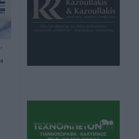
ις
ρή