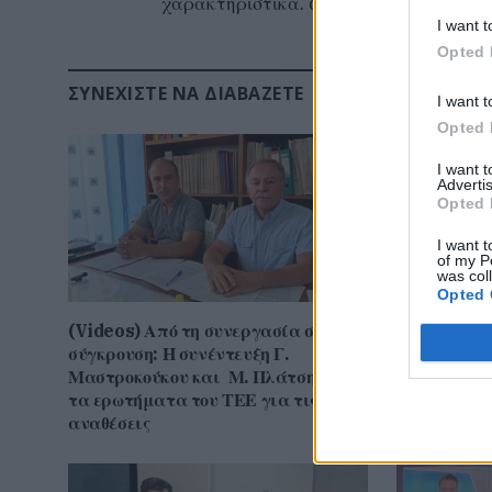
χαρακτηριστικά. documento news
I want t
Opted 
ΣΥΝΕΧΊΣΤΕ ΝΑ ΔΙΑΒΆΖΕΤΕ
I want t
Opted 
I want 
Advertis
Opted 
I want t
of my P
was col
Opted 
(Videos) Από τη συνεργασία στη
(ΒΙΝΤΕΟ) Η
σύγκρουση: Η συνέντευξη Γ.
έχει τελειώ
Μαστροκούκου και Μ. Πλάτση και
ποσοστό το
τα ερωτήματα του ΤΕΕ για τις
έκπληξη για
αναθέσεις