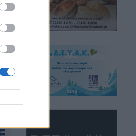
δομή
οι