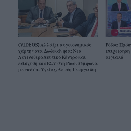
(VIDEOS) Αλλάζει ο υγειονομικός
Ρόδος: Πρόσ
χάρτης στα Δωδεκάνησα: Νέο
επιχείρηση
Ακτινοθεραπευτικό Κέντρο και
αιγιαλό
ενίσχυση του ΕΣΥ στη Ρόδο, σύμφωνα
με τον υπ. Υγείας, Άδωνη Γεωργιάδη