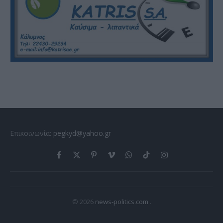
Επικοινωνία:
pegkyd@yahoo.gr
Facebook
X
Pinterest
Vimeo
WhatsApp
TikTok
Instagram
(Twitter)
© 2026
news-politics.com
.