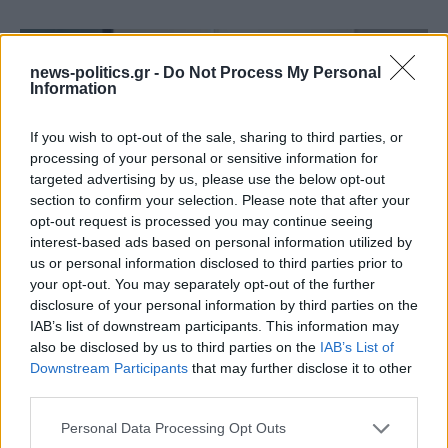
news-politics.gr -
Do Not Process My Personal
Information
If you wish to opt-out of the sale, sharing to third parties, or
processing of your personal or sensitive information for
targeted advertising by us, please use the below opt-out
section to confirm your selection. Please note that after your
opt-out request is processed you may continue seeing
interest-based ads based on personal information utilized by
us or personal information disclosed to third parties prior to
(VIDEOS) Αλλάζει ο υγειονομικός χάρτης στα
your opt-out. You may separately opt-out of the further
Δωδεκάνησα: Νέο Ακτινοθεραπευτικό Κέντρο και
disclosure of your personal information by third parties on the
ενίσχυση του ΕΣΥ στη Ρόδο, σύμφωνα με τον υπ. Υγείας,
IAB’s list of downstream participants. This information may
Άδωνη Γεωργιάδη
also be disclosed by us to third parties on the
IAB’s List of
Downstream Participants
that may further disclose it to other
third parties.
Personal Data Processing Opt Outs