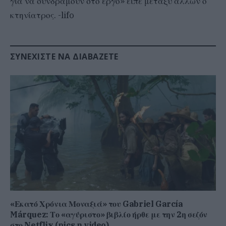
για να συνδράμουν στο έργο» είπε μεταξύ άλλων ο
κτηνίατρος. -lifo
ΣΥΝΕΧΊΣΤΕ ΝΑ ΔΙΑΒΆΖΕΤΕ
«Εκατό Χρόνια Μοναξιά» του Gabriel García
Márquez: Το «αγύριστο» βιβλίο ήρθε με την 2η σεζόν
στο Netflix (pics n video)