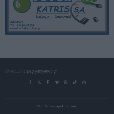
Επικοινωνία:
pegkyd@yahoo.gr
Facebook
X
Pinterest
Vimeo
WhatsApp
TikTok
Instagram
(Twitter)
© 2026
news-politics.com
.