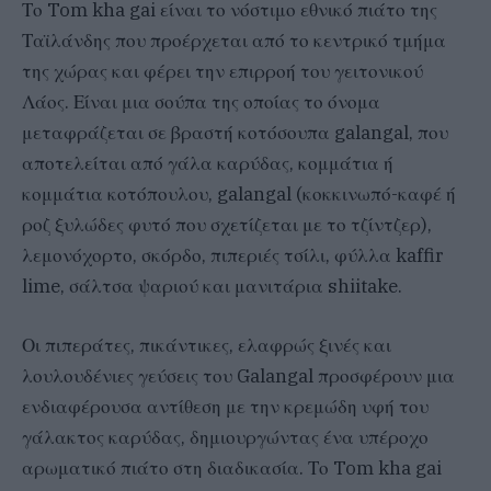
Το Tom kha gai είναι το νόστιμο εθνικό πιάτο της
Ταϊλάνδης που προέρχεται από το κεντρικό τμήμα
της χώρας και φέρει την επιρροή του γειτονικού
Λάος. Είναι μια σούπα της οποίας το όνομα
μεταφράζεται σε βραστή κοτόσουπα galangal, που
αποτελείται από γάλα καρύδας, κομμάτια ή
κομμάτια κοτόπουλου, galangal (κοκκινωπό-καφέ ή
ροζ ξυλώδες φυτό που σχετίζεται με το τζίντζερ),
λεμονόχορτο, σκόρδο, πιπεριές τσίλι, φύλλα kaffir
lime, σάλτσα ψαριού και μανιτάρια shiitake.
Οι πιπεράτες, πικάντικες, ελαφρώς ξινές και
λουλουδένιες γεύσεις του Galangal προσφέρουν μια
ενδιαφέρουσα αντίθεση με την κρεμώδη υφή του
γάλακτος καρύδας, δημιουργώντας ένα υπέροχο
αρωματικό πιάτο στη διαδικασία. Το Tom kha gai