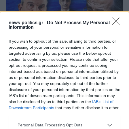
news-politics.gr -
Do Not Process My Personal
Information
If you wish to opt-out of the sale, sharing to third parties, or
processing of your personal or sensitive information for
targeted advertising by us, please use the below opt-out
section to confirm your selection. Please note that after your
(ΒΙΝΤΕΟ) Η ώρα των διλημμάτων έχει τελειώσει: «Το
opt-out request is processed you may continue seeing
εκλογικό ποσοστό του Αν. Σαμαρά θα είναι έκπληξη
interest-based ads based on personal information utilized by
για όλους»
us or personal information disclosed to third parties prior to
your opt-out. You may separately opt-out of the further
disclosure of your personal information by third parties on the
IAB’s list of downstream participants. This information may
also be disclosed by us to third parties on the
IAB’s List of
Downstream Participants
that may further disclose it to other
third parties.
Personal Data Processing Opt Outs