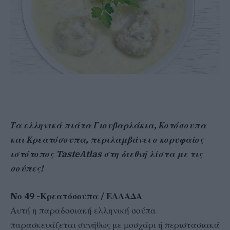
Τα ελληνικά πιάτα Γιουβαρλάκια, Κοτόσουπα
και Κρεατόσουπα, περιλαμβάνει ο κορυφαίος
ιστότοπος TasteAtlas στη διεθνή λίστα με τις
σούπες!
Nο 49 -Κρεατόσουπα / ΕΛΛΑΔΑ
Αυτή η παραδοσιακή ελληνική σούπα
παρασκευάζεται συνήθως με μοσχάρι ή περιστασιακά