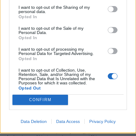
I want to opt-out of the Sharing of my
personal data.
Opted In
I want to opt-out of the Sale of my
Γ. Ξηραδάκης: «Ολιγοπωλιακή δομή στην Ελληνική
Personal Data.
Ακτοπλοΐα – Ποιοι ελέγχουν το 60% του συνολικού
Opted In
στόλου»
I want to opt-out of processing my
Personal Data for Targeted Advertising.
Opted In
I want to opt-out of Collection, Use,
Retention, Sale, and/or Sharing of my
Personal Data that Is Unrelated with the
Purposes for which it was collected.
Opted Out
CONFIRM
Data Deletion
Data Access
Privacy Policy
(VIDEOS) Αλλάζει ο υγειονομικός χάρτης στα