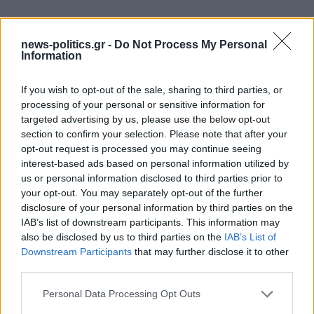
Συνιστάται να χρησιμοποιείτε κεφαλοτύρι σε πιάτα
ζυμαρικών και κρεατικών ή να το τρίβετε πάνω από
news-politics.gr -
Do Not Process My Personal
Information
μαγειρευτά, σαλάτες και πίτσες. Αν καταναλωθεί
μόνο του, συνδυάστε το με σύκα, σταφύλια, αχλάδια
If you wish to opt-out of the sale, sharing to third parties, or
και ένα ποτήρι κόκκινο κρασί.
processing of your personal or sensitive information for
targeted advertising by us, please use the below opt-out
section to confirm your selection. Please note that after your
opt-out request is processed you may continue seeing
interest-based ads based on personal information utilized by
us or personal information disclosed to third parties prior to
your opt-out. You may separately opt-out of the further
disclosure of your personal information by third parties on the
IAB’s list of downstream participants. This information may
also be disclosed by us to third parties on the
IAB’s List of
Downstream Participants
that may further disclose it to other
third parties.
Personal Data Processing Opt Outs
Γαλοτύρι – (Γαλοτύρι)