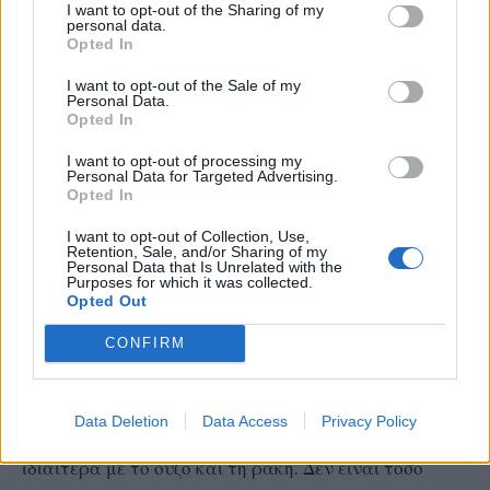
I want to opt-out of the Sharing of my
Το όνομα αυτού του τυριού προέρχεται από τις
personal data.
λέξεις galo (γάλα) και tyri (τυρί).
Opted In
I want to opt-out of the Sale of my
Αυτό το «γαλακτώδες» τυρί είναι τυρόπηγμα που
Personal Data.
Opted In
παρασκευάζεται από γάλα και γιαούρτι. Παράγεται
I want to opt-out of processing my
στην Ήπειρο και τη Θεσσαλία στην κεντρική Ελλάδα,
Personal Data for Targeted Advertising.
και παρασκευάζεται από πρόβειο ή κατσικίσιο γάλα,
Opted In
ή από μείγμα των δύο. Σήμερα, παράγεται κυρίως
I want to opt-out of Collection, Use,
Retention, Sale, and/or Sharing of my
τον Αύγουστο από το παχύρρευστο, λιπαρό
Personal Data that Is Unrelated with the
Purposes for which it was collected.
καλοκαιρινό γάλα αιγοπροβάτων που εκτρέφονται
Opted Out
παραδοσιακά στην περιοχή.
CONFIRM
Το γαλοτύρι είναι ένα μαλακό, χωρίς φλούδες,
κρεμώδες τυρί με ευχάριστη και φρέσκια γεύση. Το
Data Deletion
Data Access
Privacy Policy
άρωμά του είναι ελαφρώς ξινό και ταιριάζει
ιδιαίτερα με το ούζο και τη ρακή. Δεν είναι τόσο