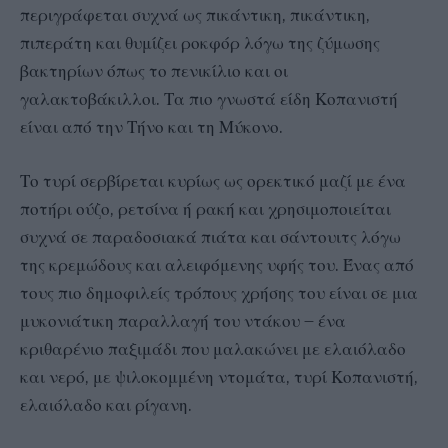
περιγράφεται συχνά ως πικάντικη, πικάντικη,
πιπεράτη και θυμίζει ροκφόρ λόγω της ζύμωσης
βακτηρίων όπως το πενικίλιο και οι
γαλακτοβάκιλλοι. Τα πιο γνωστά είδη Κοπανιστή
είναι από την Τήνο και τη Μύκονο.
Το τυρί σερβίρεται κυρίως ως ορεκτικό μαζί με ένα
ποτήρι ούζο, ρετσίνα ή ρακή και χρησιμοποιείται
συχνά σε παραδοσιακά πιάτα και σάντουιτς λόγω
της κρεμώδους και αλειφόμενης υφής του. Ένας από
τους πιο δημοφιλείς τρόπους χρήσης του είναι σε μια
μυκονιάτικη παραλλαγή του ντάκου – ένα
κριθαρένιο παξιμάδι που μαλακώνει με ελαιόλαδο
και νερό, με ψιλοκομμένη ντομάτα, τυρί Κοπανιστή,
ελαιόλαδο και ρίγανη.