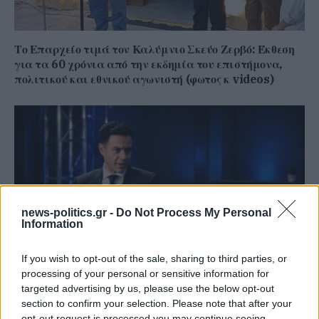
Το Επαρχείο τιμά τον Καλύμνιο Σκεύο Ζερβό: Έκθεση
για τα 60 χρόνια από την εκδημία του επιστήμονα,
πολιτικού και εθνικού αγωνιστή (φωτος κ videos)
news-politics.gr -
Do Not Process My Personal
Information
If you wish to opt-out of the sale, sharing to third parties, or
processing of your personal or sensitive information for
Γιάννης Χατζής, πρόεδρος ΠΟΞ: «Ο ελληνικός
targeted advertising by us, please use the below opt-out
τουρισμός άντεξε τις διεθνείς κρίσεις, αλλά
section to confirm your selection. Please note that after your
χρειάζονται γενναίες αλλαγές για να παραμείνει
opt-out request is processed you may continue seeing