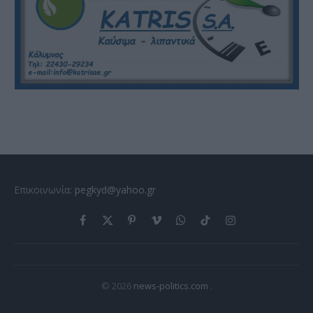
Επικοινωνία:
pegkyd@yahoo.gr
Facebook
X
Pinterest
Vimeo
WhatsApp
TikTok
Instagram
(Twitter)
© 2026
news-politics.com
.