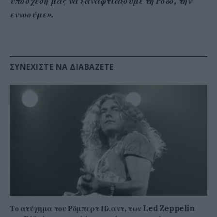
υπόσχεσή μας να ξαναφτιάξουμε τη Ρόδο, την
εννοούμε».
ΣΥΝΕΧΊΣΤΕ ΝΑ ΔΙΑΒΆΖΕΤΕ
Το ατύχημα του Ρόμπερτ Πλαντ, των Led Zeppelin