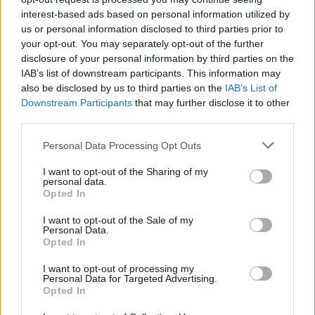
ανταγωνιστικός» (ηχητικό)
interest-based ads based on personal information utilized by
us or personal information disclosed to third parties prior to
your opt-out. You may separately opt-out of the further
disclosure of your personal information by third parties on the
IAB’s list of downstream participants. This information may
also be disclosed by us to third parties on the
IAB’s List of
Downstream Participants
that may further disclose it to other
third parties.
Personal Data Processing Opt Outs
I want to opt-out of the Sharing of my
personal data.
Opted In
Φεύγει ο ένας μετά τον άλλον: Μπαράζ αποχωρήσεων
I want to opt-out of the Sale of my
Personal Data.
από το κόμμα Καρυστιανού – Εκτός η Κατερίνα
Opted In
Μουτσάτσου και δύο μέλη
I want to opt-out of processing my
Personal Data for Targeted Advertising.
Opted In