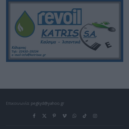
Επικοινωνία:
pegkyd@yahoo.gr
Facebook
X
Pinterest
Vimeo
WhatsApp
TikTok
Instagram
(Twitter)