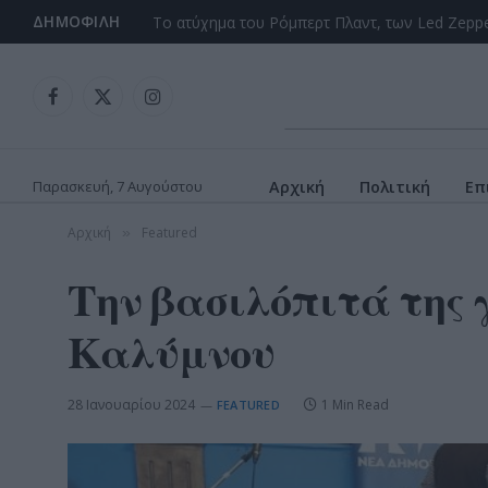
ΔΗΜΟΦΙΛΉ
Facebook
X
Instagram
(Twitter)
Παρασκευή, 7 Αυγούστου
Αρχική
Πολιτική
Επ
Αρχική
Featured
»
Την βασιλόπιτά της 
Καλύμνου
28 Ιανουαρίου 2024
1 Min Read
FEATURED