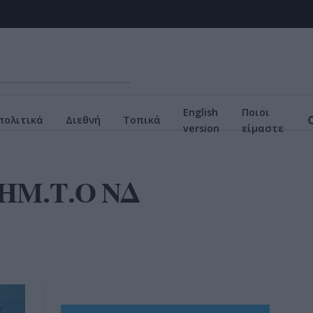
English
Ποιοι
πολιτικά
Διεθνή
Τοπικά
version
είμαστε
 ΔΗΜ.Τ.Ο ΝΔ