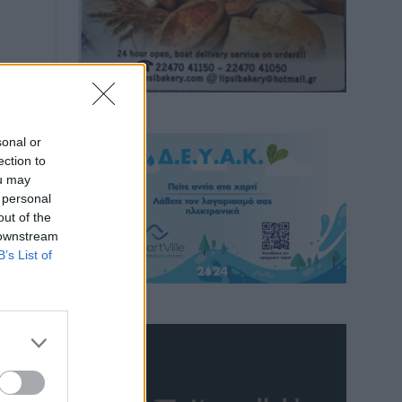
sonal or
ection to
ou may
 personal
out of the
 downstream
B’s List of