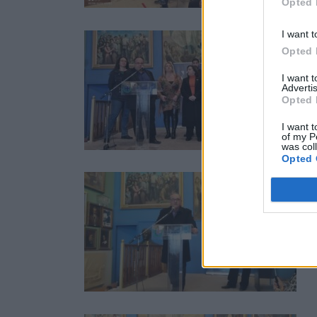
Opted 
I want t
Opted 
I want 
Advertis
Opted 
I want t
of my P
was col
Opted 