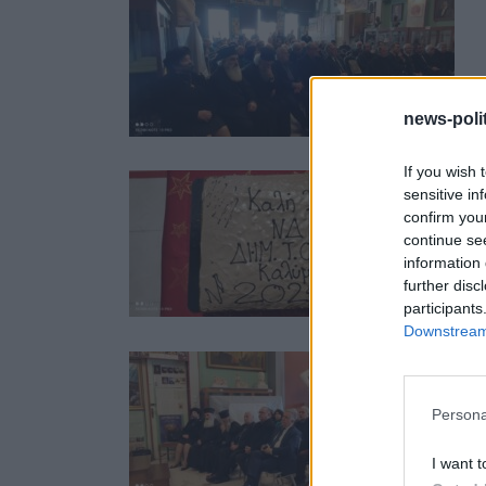
news-polit
If you wish 
sensitive in
confirm you
continue se
information 
further disc
participants
Downstream 
Persona
I want t