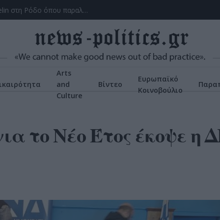
Το ατύχημα του Ρόμπερτ Πλαντ, των Led Zeppelin στη Ρόδο όπου παραλίγο να χάσει τη γυναίκα του (video)
Arts
Ευρωπαϊκό
ικαιρότητα
and
Βίντεο
Παρα
Κοινοβούλιο
Culture
για το Νέο Έτος έκοψε η