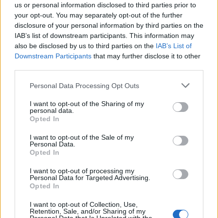
us or personal information disclosed to third parties prior to
your opt-out. You may separately opt-out of the further
disclosure of your personal information by third parties on the
IAB’s list of downstream participants. This information may
ΣΥΝΕΧΊΣΤΕ ΝΑ ΔΙΑΒΆΖΕΤΕ
also be disclosed by us to third parties on the
IAB’s List of
Downstream Participants
that may further disclose it to other
third parties.
Personal Data Processing Opt Outs
I want to opt-out of the Sharing of my
personal data.
Opted In
I want to opt-out of the Sale of my
Personal Data.
Opted In
I want to opt-out of processing my
Personal Data for Targeted Advertising.
(ΒΙΝΤΕΟ) Η ώρα των διλημμάτων έχει τελειώσει: «Το
Opted In
εκλογικό ποσοστό του Αν. Σαμαρά θα είναι έκπληξη
για όλους»
I want to opt-out of Collection, Use,
Retention, Sale, and/or Sharing of my