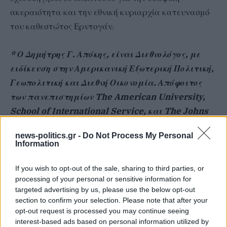
ακεραιότητα και την εθνική κυριαρχία κατευνασμό
του καθεστώτος Ερντογάν.
* Ο Δημήτρης Γ. Απόκης, είναι Διεθνολόγος, με
ειδίκευση στην Αμερικανική Εξωτερική Πολιτική,
Γεωπολιτική και Διεθνή Οικονομία. Απόφοιτος
των πανεπιστημίων The American University,
School of International Service, και The Johns
Hopkins University, The Paul H. Nitze, School of
news-politics.gr -
Do Not Process My Personal
Advanced International Studies της Ουάσιγκτον.
Information
Είναι μέλος του The International Institute for
Strategic Studies, του Λονδίνου. Ως
If you wish to opt-out of the sale, sharing to third parties, or
processing of your personal or sensitive information for
Δημοσιογράφος, υπήρξε επί σειρά ετών
targeted advertising by us, please use the below opt-out
διαπιστευμένος ανταποκριτής στο Λευκό Οίκο,
section to confirm your selection. Please note that after your
στο Στέητ Ντιπάρτμεντ και στο Αμερικανικό
opt-out request is processed you may continue seeing
interest-based ads based on personal information utilized by
Πεντάγωνο.