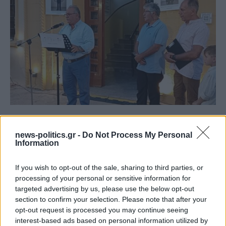
Το Επαρχείο τιμά τον Καλύμνιο Σκεύο Ζερβό: Έκθεση
για τα 60 χρόνια από την εκδημία του επιστήμονα,
news-politics.gr -
Do Not Process My Personal
πολιτικού και εθνικού αγωνιστή (φωτος κ videos)
Information
If you wish to opt-out of the sale, sharing to third parties, or
processing of your personal or sensitive information for
targeted advertising by us, please use the below opt-out
section to confirm your selection. Please note that after your
opt-out request is processed you may continue seeing
interest-based ads based on personal information utilized by