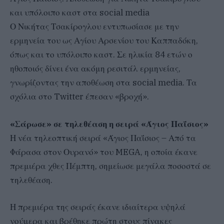
και υπόλοιπο καστ στα social media
Ο Νικήτας Τσακίρογλου εντυπωσίασε με την
ερμηνεία του ως Αγίου Αρσενίου του Καππαδόκη,
όπως και το υπόλοιπο καστ. Σε ηλικία 84 ετών ο
ηθοποιός δίνει ένα ακόμη ρεσιτάλ ερμηνείας,
γνωρίζοντας την αποθέωση στα social media. Τα
σχόλια στο Twitter έπεσαν «βροχή».
«Σάρωσε» σε τηλεθέαση η σειρά «Άγιος Παΐσιος»
Η νέα τηλεοπτική σειρά «Άγιος Παΐσιος – Από τα
Φάρασα στον Ουρανό» του MEGA, η οποία έκανε
πρεμιέρα χθες Πέμπτη, σημείωσε μεγάλα ποσοστά σε
τηλεθέαση.
Η πρεμιέρα της σειράς έκανε ιδιαίτερα υψηλά
νούμερα και βρέθηκε πρώτη στους πίνακες