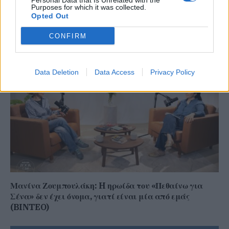
Personal Data that Is Unrelated with the
Purposes for which it was collected.
Γιώργος Χατζημάρκος στον RV: “Ο δημόσιος διάλογος
Opted Out
έχει πλημμυρίσει από παραπληροφόρηση κι
ευφάνταστα σενάρια” (audio)
CONFIRM
Data Deletion
Data Access
Privacy Policy
Μανίνα Ζουμπουλάκη: H ηρωίδα του «Πεθαίνω για
Σένα» δεν έχει όνομα, γιατί είναι μία από εμάς
(BINTEO)