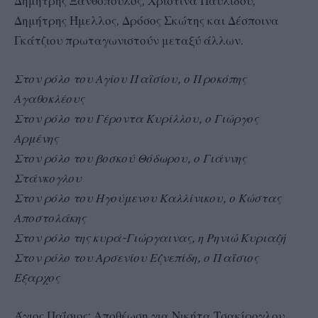
Δημήτρης Ξανθόπουλος, Χριστίνα Παυλίδου,
Δημήτρης Ήμελλος, Δρόσος Σκώτης και Δέσποινα
Γκάτζιου πρωταγωνιστούν μεταξύ άλλων.
Στον ρόλο του Αγίου Παϊσίου, ο Προκόπης
Αγαθοκλέους
Στον ρόλο του Γέροντα Κυρίλλου, ο Γιώργος
Αρμένης
Στον ρόλο του βοσκού Θόδωρου, ο Γιάννης
Στάνκογλου
Στον ρόλο του Ηγούμενου Καλλίνικου, ο Κώστας
Αποστολάκης
Στον ρόλο της κυρά-Γιώργαινας, η Ρηνιώ Κυριαζή
Στον ρόλο του Αρσενίου Εζνεπίδη, ο Παΐσιος
Έξαρχος
Άγιος Παΐσιος: Αποθέωση για Νικήτα Τσακίρογλου