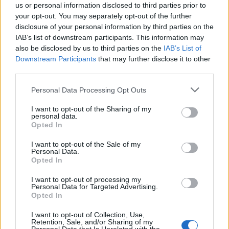
us or personal information disclosed to third parties prior to
your opt-out. You may separately opt-out of the further
disclosure of your personal information by third parties on the
IAB’s list of downstream participants. This information may
also be disclosed by us to third parties on the
IAB’s List of
Downstream Participants
that may further disclose it to other
Γιάννης Χατζής, πρόεδρος ΠΟΞ: «Ο ελληνικός
third parties.
τουρισμός άντεξε τις διεθνείς κρίσεις, αλλά
χρειάζονται γενναίες αλλαγές για να παραμείνει
Personal Data Processing Opt Outs
ανταγωνιστικός» (ηχητικό)
I want to opt-out of the Sharing of my
personal data.
Opted In
I want to opt-out of the Sale of my
Personal Data.
Opted In
I want to opt-out of processing my
Personal Data for Targeted Advertising.
Opted In
I want to opt-out of Collection, Use,
Retention, Sale, and/or Sharing of my