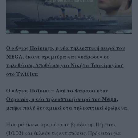
Ο «Άγιος Παΐσιος», η νέα τηλεοπτική σειρά του
MEGA, έκανε πρεμιέρα και «σάρωσε» σε
τηλεθέαση. Αποθέωση για Νικήτα Τσακίρογλου
στο Twitter.
Ο «Άγιος Παΐσιος – Από τα Φάρασα στον
Ουρανό», η νέα τηλεοπτική σειρά του Mega,
μπήκε πολύ δυναμικά στα τηλεοπτικά δρώμενα.
Η σειρά έκανε πρεμιέρα το βράδυ της Πέμπτης
(10.02) και έκλεψε τις εντυπώσεις. Πρόκειται για