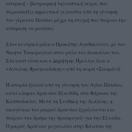
ιστορική – βιογραφική τηλεοπτική σειρά, που
παρουσιάζει σημαντικά γεγονότα από τη γέννηση
του γέροντα Παϊσίου μέχρι τη στιγμή που παίρνει την
απόφαση να μονάσει.
Στον κεντρικό ρόλο ο Προκόπης Αγαθοκλέους, με τον
Νικήτα Τσακίρογλου στον ρόλο του δασκάλου του.
Στο καστ είναι και ο Δημήτρης Ήμελλος (σ.σ. ο
«Αντώνης Φραγκιαδάκης» από τη σειρά «Σασμός»).
Η ιστορία ξεκινά από τη γέννηση του Αγίου Παϊσίου,
κατά κόσμον Αρσενίου Εζνεπίδη, στα Φάρασα της
Καππαδοκίας. Μετά τη Συνθήκη της Λωζάνης, η
οικογένεια του μικρού Αρσενίου ξεριζώνεται και
παίρνει τον δρόμο της προσφυγιάς για την Ελλάδα.
Ο μικρός Αρσένιος μεγαλώνει στην Κόνιτσα της