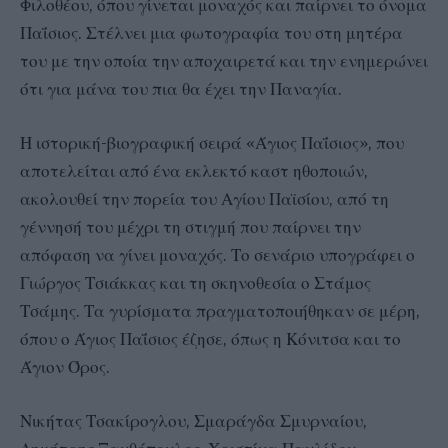
Φιλοθέου, όπου γίνεται μοναχός και παίρνει το όνομα
Παΐσιος. Στέλνει μια φωτογραφία του στη μητέρα
του με την οποία την αποχαιρετά και την ενημερώνει
ότι για μάνα του πια θα έχει την Παναγία.
Η ιστορική-βιογραφική σειρά «Άγιος Παΐσιος», που
αποτελείται από ένα εκλεκτό καστ ηθοποιών,
ακολουθεί την πορεία του Αγίου Παϊσίου, από τη
γέννησή του μέχρι τη στιγμή που παίρνει την
απόφαση να γίνει μοναχός. Το σενάριο υπογράφει ο
Γιώργος Τσιάκκας και τη σκηνοθεσία ο Στάμος
Τσάμης. Τα γυρίσματα πραγματοποιήθηκαν σε μέρη,
όπου ο Άγιος Παΐσιος έζησε, όπως η Κόνιτσα και το
Άγιον Όρος.
Νικήτας Τσακίρογλου, Σμαράγδα Σμυρναίου,