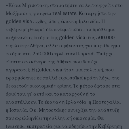
«Κύριε Μητσοτάκη, σταματήστε να λειτουργείτε στο
Μαξίμου ως γραφείο real estate. Καταργήστε την
golden visa …χθες, όπως έκανε η Ιρλανδία. Η
κυβέρνηση θεωρεί ότι αντιμετωπίζει το πρόβλημα
αυξάνοντας το όριο της golden visa στις 500.000
ευρώ στην Αθήνα, αλλά αφήνοντας για παράδειγμα
το όριο στις 250.000 ευρώ στον Πειραιά. Υπάρχει
τίποτα στο κέντρο της Αθήνας που δεν έχει
αγοραστεί; Η golden visa ήταν μια πολιτική, που
εφαρμόστηκε σε πολλά ευρωπαϊκά κράτη λόγω της
δεκαετούς οικονομικής κρίσης. Το μέτρο έφτασε στα
όριά του, γι’ αυτό και το καταργούν ή το
αναστέλλουν. Το έκαναν η Ιρλανδία, η Πορτογαλία,
η Ισπανία. Ο κ. Μητσοτάκης συνεχίζει την ανάπτυξη
που αφελληνίζει την ελληνική οικονομία. Θα
ξεκινήσω εκστρατεία για να οδηγήσω την Κυβέρνηση