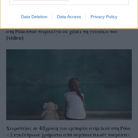
Data Deletion
Data Access
Privacy Policy
Το ατύχημα του Ρόμπερτ Πλαντ, των Led Zeppelin
στη Ρόδο όπου παραλίγο να χάσει τη γυναίκα του
(video)
Χειροπέδες σε 43χρονη για εμπορία ανηλίκου στη Ρόδο
– Συγκέντρωνε χρήματα από συμπονετικούς τουρίστες