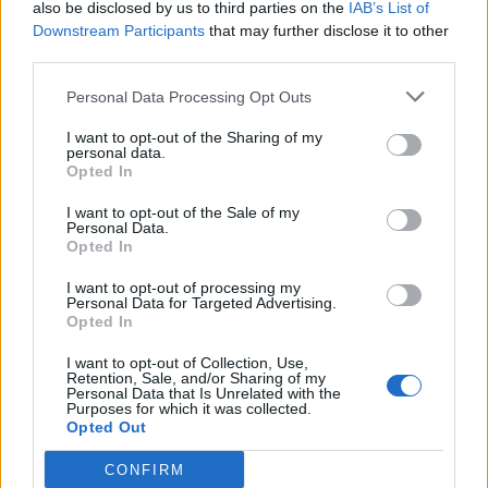
also be disclosed by us to third parties on the
IAB’s List of
Downstream Participants
that may further disclose it to other
third parties.
Personal Data Processing Opt Outs
I want to opt-out of the Sharing of my
personal data.
Opted In
Σε συνθήκες… καύσωνα οι σχέσεις ΤΕΕ Καλύμνου και
I want to opt-out of the Sale of my
Personal Data.
Δημοτικού Λιμενικού Ταμείου – Νέα σκληρή απάντηση
Opted In
με συγκεκριμένα στοιχεία
I want to opt-out of processing my
Personal Data for Targeted Advertising.
Opted In
I want to opt-out of Collection, Use,
Retention, Sale, and/or Sharing of my
Personal Data that Is Unrelated with the
Purposes for which it was collected.
Opted Out
CONFIRM