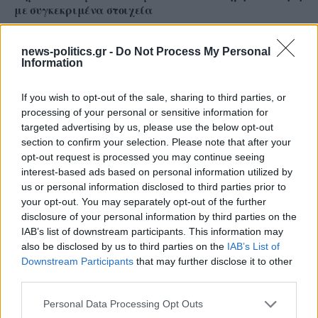
με συγκεκριμένα στοιχεία
news-politics.gr -
Do Not Process My Personal
Information
If you wish to opt-out of the sale, sharing to third parties, or
processing of your personal or sensitive information for
targeted advertising by us, please use the below opt-out
section to confirm your selection. Please note that after your
opt-out request is processed you may continue seeing
interest-based ads based on personal information utilized by
us or personal information disclosed to third parties prior to
your opt-out. You may separately opt-out of the further
Το ατύχημα του Ρόμπερτ Πλαντ, των Led Zeppelin
disclosure of your personal information by third parties on the
στη Ρόδο όπου παραλίγο να χάσει τη γυναίκα του
IAB’s list of downstream participants. This information may
(video)
also be disclosed by us to third parties on the
IAB’s List of
Downstream Participants
that may further disclose it to other
third parties.
Personal Data Processing Opt Outs