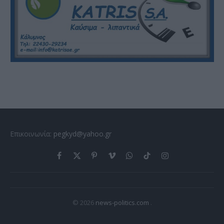
Επικοινωνία:
pegkyd@yahoo.gr
Facebook
X
Pinterest
Vimeo
WhatsApp
TikTok
Instagram
(Twitter)
© 2026
news-politics.com
.